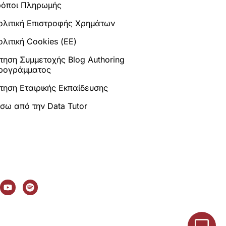
ρόποι Πληρωμής
ολιτική Επιστροφής Χρημάτων
λιτική Cookies (ΕΕ)
ίτηση Συμμετοχής Blog Authoring
ρογράμματος
ίτηση Εταιρικής Εκπαίδευσης
ίσω από την Data Tutor
Y
S
o
p
u
o
t
t
u
i