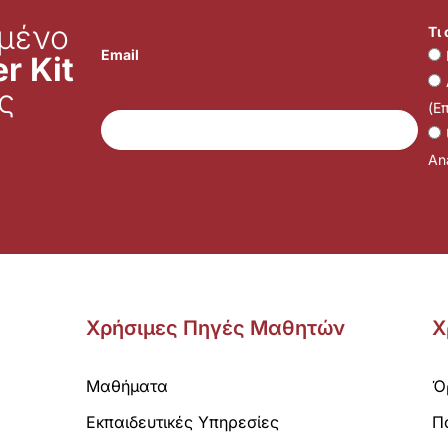
μένο
Τι
Email
r Kit
ς
(Ε
Ana
Χρήσιμες Πηγές Μαθητών
Χ
Μαθήματα
Ό
Εκπαιδευτικές Υπηρεσίες
Π