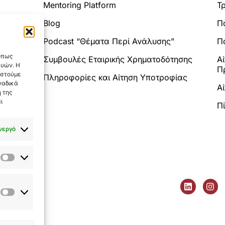
Mentoring Platform
Τ
Blog
Π
Analytics.
Podcast “Θέματα Περί Ανάλυσης”
Πο
 όπως
Συμβουλές Εταιρικής Χρηματοδότησης
Α
ευών. Η
Π
αστούμε
Πληροφορίες και Αίτηση Υποτροφίας
ναδικά
Α
 της
ι
Π
νεργό
Στατιστικά
L
I
tatutor.gr
i
n
Εμπορικής
utorgreece
n
s
Προώθησης
k
t
ιάς, Ελλάδα
e
a
(