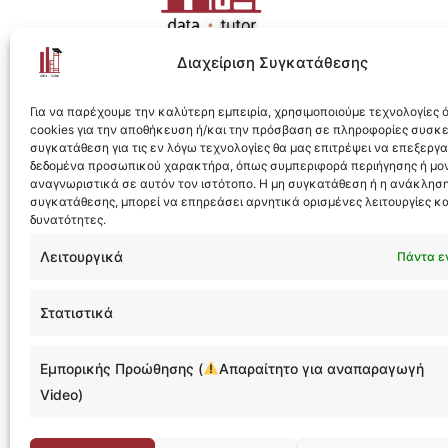
Διαχείριση Συγκατάθεσης
Η ολοκληρωμένη e-learning λύση για Data 
Για να παρέχουμε την καλύτερη εμπειρία, χρησιμοποιούμε τεχνολογίες
cookies για την αποθήκευση ή/και την πρόσβαση σε πληροφορίες συσκ
συγκατάθεση για τις εν λόγω τεχνολογίες θα μας επιτρέψει να επεξεργ
δεδομένα προσωπικού χαρακτήρα, όπως συμπεριφορά περιήγησης ή μο
αναγνωριστικά σε αυτόν τον ιστότοπο. Η μη συγκατάθεση ή η ανάκληση
συγκατάθεσης, μπορεί να επηρεάσει αρνητικά ορισμένες λειτουργίες κα
Designed & Developed by
Flare
δυνατότητες.
Λειτουργικά
Πάντα ε
Στατιστικά
ask@da
Εμπορικής Προώθησης (
Απαραίτητο για αναπαραγωγή
@datat
Video)
Πειρα