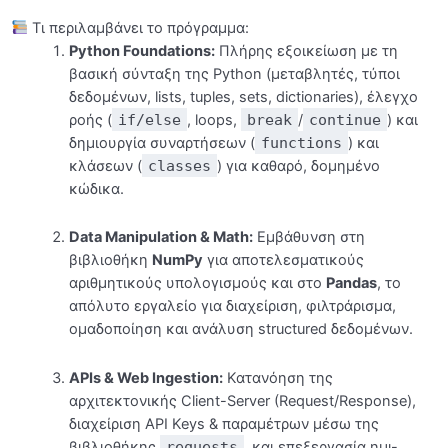
Τι περιλαμβάνει το πρόγραμμα:
Κανόνες Κοινότητας
Python Foundations:
Πλήρης εξοικείωση με τη
Κάνε Join τον Discord Server
βασική σύνταξη της Python (μεταβλητές, τύποι
δεδομένων, lists, tuples, sets, dictionaries), έλεγχο
Mini Εκπαιδευτική Καθόδηγηση μόνο για τους
ροής (
if/else
, loops,
break
/
continue
) και
μαθητές μας
δημιουργία συναρτήσεων (
functions
) και
κλάσεων (
classes
) για καθαρό, δομημένο
[SOS: Για προβολή των βίντεο] Ενεργοποίηση
Cookies Εμπορικής Προώθησης
κώδικα.
Εξοικείωση με το Google Colab
18:11
Data Manipulation & Math:
Εμβάθυνση στη
βιβλιοθήκη
NumPy
για αποτελεσματικούς
Τελευταία λόγια και… ξεκινάμε!
αριθμητικούς υπολογισμούς και στο
Pandas
, το
απόλυτο εργαλείο για διαχείριση, φιλτράρισμα,
Αρχική Αξιολόγηση Γνώσεων
ομαδοποίηση και ανάλυση structured δεδομένων.
Βασική Σύνταξη της Python
0/28
APIs & Web Ingestion:
Κατανόηση της
αρχιτεκτονικής Client-Server (Request/Response),
NumPy Essentials
0/10
διαχείριση API Keys & παραμέτρων μέσω της
βιβλιοθήκης
requests
, και επεξεργασία ημι-