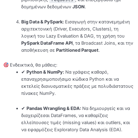
Pandas Essentials
0/11
δομημένων δεδομένων
JSON
.
API Fundamentals & JSON Processing
0/10
Big Data & PySpark:
Εισαγωγή στην κατανεμημένη
αρχιτεκτονική (Driver, Executors, Clusters), τη
Εισαγωγή στo PySpark
0/14
λογική του Lazy Evaluation & DAG, τη χρήση του
PySpark DataFrame API
, τα Broadcast Joins, και την
Τελικό Project (Προαιρετικό)
0/7
αποθήκευση σε
Partitioned Parquet
.
Επιπλέον Πηγές και Αξιολόγηση
0/3
Ενδεικτικά, θα μάθεις:
✔
Python & NumPy:
Να γράφεις καθαρό,
επαναχρησιμοποιήσιμο κώδικα Python και να
εκτελείς διανυσματικές πράξεις με πολυδιάστατους
πίνακες NumPy.
✔
Pandas Wrangling & EDA:
Να δημιουργείς και να
διαχειρίζεσαι DataFrames, να καθαρίζεις
ελλείπουσες τιμές (missing values) και outliers, και
να εφαρμόζεις Exploratory Data Analysis (EDA).