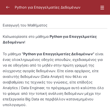
Python για Επαγγελματίες Δεδομένων
Εισαγωγή του Μαθήματος
Καλωσορίσατε στο μάθημα
Python για Επαγγελματίες
Καλωσόρισμα
0/13
Δεδομένων
!
Εισαγωγή του Μαθήματος “Python για
Το μάθημα
“Python για Επαγγελματίες Δεδομένων”
είναι
Επαγγελματίες Δεδομένων”
ένας ολοκληρωμένος οδηγός σπουδών, σχεδιασμένος για
να σε οδηγήσει από το μηδέν στην πρώτη γραμμή της
Γιατί Python για Ανάλυση Δεδομένων;
σύγχρονης αγοράς δεδομένων. Είτε είσαι αρχάριος, είτε
αναλυτής δεδομένων (Data Analyst) που θέλει να
Γιατί Python για Analytics Engineering;
αναβαθμίσει τις τεχνικές του γνώσεις, είτε επίδοξος
Γνωριμία με την καθοδηγήτρια
Analytics / Data Engineer, το πρόγραμμα αυτό καλύπτει όλο
το φάσμα: από την τοπική ανάλυση δεδομένων μέχρι την
Τεχνικές Απαιτήσεις
επεξεργασία Big Data σε περιβάλλον κατανεμημένου
υπολογισμού.
Προτεινόμενο Εβδομαδιαίο Πλάνο