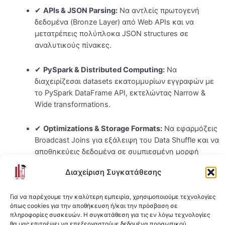
✔
APIs & JSON Parsing:
Να αντλείς πρωτογενή
δεδομένα (Bronze Layer) από Web APIs και να
μετατρέπεις πολύπλοκα JSON structures σε
αναλυτικούς πίνακες.
✔
PySpark & Distributed Computing:
Να
διαχειρίζεσαι datasets εκατομμυρίων εγγραφών με
το PySpark DataFrame API, εκτελώντας Narrow &
Wide transformations.
✔
Optimizations & Storage Formats:
Να εφαρμόζεις
Broadcast Joins για εξάλειψη του Data Shuffle και να
αποθηκεύεις δεδομένα σε συμπιεσμένη μορφή
Parquet με Partitioning.
Διαχείριση Συγκατάθεσης
Το πρακτικό μέρος του μαθήματος περιλαμβάνει μια πλήρη
Για να παρέχουμε την καλύτερη εμπειρία, χρησιμοποιούμε τεχνολογίες
hands-on ανάλυση δεδομένων χρησιμοποιώντας
όπως cookies για την αποθήκευση ή/και την πρόσβαση σε
πραγματικό dataset από το Airbnb, όπου θα εφαρμόσεις όλες
πληροφορίες συσκευών. Η συγκατάθεση για τις εν λόγω τεχνολογίες
τις τεχνικές σε ένα πραγματικό σενάριο.
θα μας επιτρέψει να επεξεργαστούμε δεδομένα προσωπικού