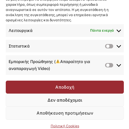
χαρακτήρα, όπως συμπεριφορά περιήγησης ή μοναδικά
αναγνωριστικά σε αυτόν τον ιστότοπο. Η μη συγκατάθεση ή η
Ακολουθώντας τη φιλοσοφία της Data Tutor, το μάθημα
ανάκληση της συγκατάθεσης, μπορεί να επηρεάσει αρνητικά
προσφέρει όχι μόνο θεωρητικές γνώσεις αλλά και πρακτική
ορισμένες λειτουργίες και δυνατότητες.
καθοδήγηση με feedback από επαγγελματία, επιτρέποντάς
Λειτουργικά
Πάντα ενεργό
να προετοιμαστείς για πραγματικές προκλήσεις στην
ανάλυση δεδομένων και να ενισχύσεις το portfolio σου με
ένα ισχυρό project!
Στατιστικά
Στατιστ
Μην ξεχάσετε, να δείτε το μάθημα
Ξεκινώντας με την Data
Εμπορικής Προώθησης (
Απαραίτητο για
Tutor
ώστε να πλοηγήστε με ευκολία στην πλατφόρμα!
Εμπορι
αναπαραγωγή Video)
Προώθη
(
Αποδοχή
Απαραί
Προηγούμενο
Επόμενο
για
Δεν αποδέχομαι
αναπαρ
Video)
Αποθήκευση προτιμήσεων
0%
Ολοκληρωμένο
Ολοκλήρωση
Πολιτική Cookies