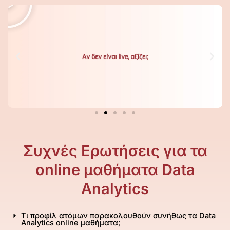
a
a
a
a
a
a
a
y
y
y
y
y
y
y
Συχνές Ερωτήσεις για τα
online μαθήματα Data
Analytics
Τι προφίλ ατόμων παρακολουθούν συνήθως τα Data
Analytics online μαθήματα;