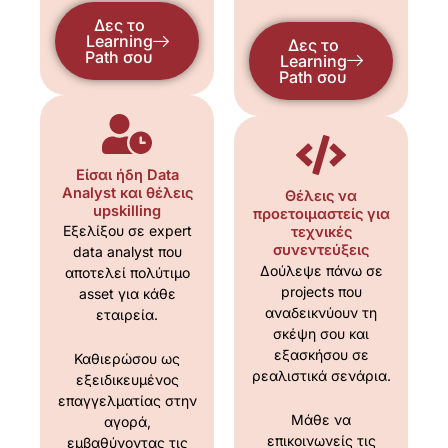
Δες το
Learning
Δες το
Path σου
Learning
Path σου
Είσαι ήδη Data
Analyst και θέλεις
Θέλεις να
upskilling
προετοιμαστείς για
Εξελίξου σε expert
τεχνικές
συνεντεύξεις
data analyst που
Δούλεψε πάνω σε
αποτελεί πολύτιμο
projects που
asset για κάθε
αναδεικνύουν τη
εταιρεία.
σκέψη σου και
εξασκήσου σε
Καθιερώσου ως
ρεαλιστικά σενάρια.
εξειδικευμένος
επαγγελματίας στην
Μάθε να
αγορά,
επικοινωνείς τις
εμβαθύνοντας τις