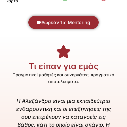
κάρτα
Δωρεάν 15' Mentoring
Τι είπαν για εμάς​
Πραγματικοί μαθητές και συνεργάτες, πραγματικά
αποτελέσματα.
ιδεύτρια
Alexandra is a brilliant data analy
ήσεις της
and mentor. Her guidance deepen
είς εις
my understanding of data analys
σπάνιο. Η
tools and boosted my confidence 