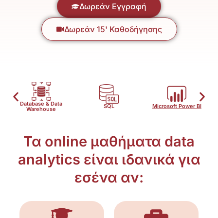
Δωρεάν Εγγραφή
Δωρεάν 15' Καθοδήγησης
ata
SQL
Microsoft Power BΙ
Excel
e
Τα online μαθήματα data
analytics είναι ιδανικά για
εσένα αν: