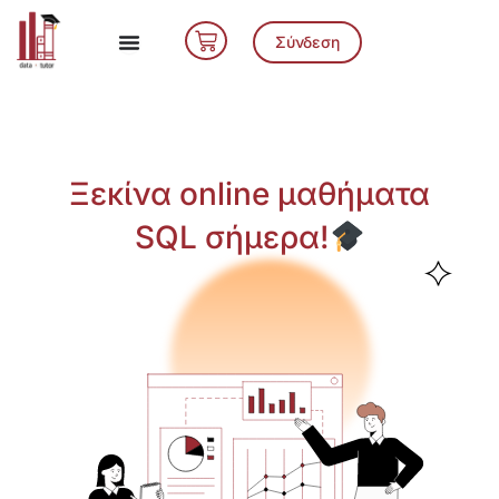
Μετάβαση
Cart
στο
Σύνδεση
περιεχόμενο
Ξεκίνα online μαθήματα
SQL σήμερα!