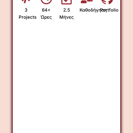
3
64+
2.5
Καθοδήγηση
Portfolio
Projects
Ώρες
Μήνες