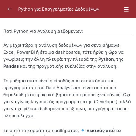
Python για Επαγγελματίες Δεδομένων
Γιατί Python για Ανάλυση Δεδομένων;
Αν μέχρι τώρα η ανάλυση δεδομένων για σένα σήμαινε
Καλωσόρισμα
0/13
Excel, Power BI ή έτοιμα dashboards, τότε ήρθε η ώρα να
γνωρίσεις την άλλη πλευρά: την πλευρά της
Python
, της
Εισαγωγή του Μαθήματος “Python για
Pandas
και της πραγματικής ευελιξίας στην ανάλυση.
Επαγγελματίες Δεδομένων”
Το μάθημα αυτό είναι η είσοδός σου στον κόσμο του
Γιατί Python για Ανάλυση Δεδομένων;
προγραμματιστικού Data Analysis και είναι από τα πιο
θεμελιώδη και πρακτικά βήματα που μπορείς να κάνεις. Όχι
Γιατί Python για Analytics Engineering;
για να γίνεις λογισμικός προγραμματιστής (Developer), αλλά
Γνωριμία με την καθοδηγήτρια
για να χειρίζεσαι δεδομένα πιο έξυπνα, πιο γρήγορα και με
πλήρη έλεγχο.
Τεχνικές Απαιτήσεις
Σε αυτό το κομμάτι του μαθήματος:
Ξεκινάς από το
Προτεινόμενο Εβδομαδιαίο Πλάνο