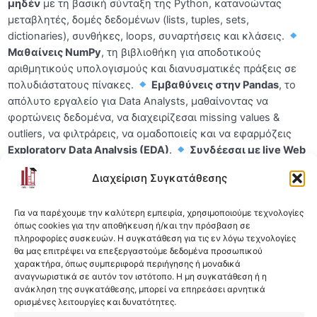
μηδέν
με τη βασική σύνταξη της Python, κατανοώντας
μεταβλητές, δομές δεδομένων (lists, tuples, sets,
Κανόνες Κοινότητας
dictionaries), συνθήκες, loops, συναρτήσεις και κλάσεις.
Κάνε Join τον Discord Server
Μαθαίνεις NumPy
, τη βιβλιοθήκη για αποδοτικούς
αριθμητικούς υπολογισμούς και διανυσματικές πράξεις σε
Mini Εκπαιδευτική Καθόδηγηση μόνο για τους
πολυδιάστατους πίνακες.
Εμβαθύνεις στην Pandas
, το
μαθητές μας
απόλυτο εργαλείο για Data Analysts, μαθαίνοντας να
φορτώνεις δεδομένα, να διαχειρίζεσαι missing values &
[SOS: Για προβολή των βίντεο] Ενεργοποίηση
Cookies Εμπορικής Προώθησης
outliers, να φιλτράρεις, να ομαδοποιείς και να εφαρμόζεις
Exploratory Data Analysis (EDA)
.
Συνδέεσαι με live Web
Εξοικείωση με το Google Colab
18:11
APIs
μέσω της βιβλιοθήκης
requests
, μαθαίνοντας την
Διαχείριση Συγκατάθεσης
αρχιτεκτονική Client-Server (Request/Response) και τη
Τελευταία λόγια και… ξεκινάμε!
χρήση API Keys για αυτόματη άντληση πρωτογενών
Για να παρέχουμε την καλύτερη εμπειρία, χρησιμοποιούμε τεχνολογίες
δεδομένων.
Αρχική Αξιολόγηση Γνώσεων
όπως cookies για την αποθήκευση ή/και την πρόσβαση σε
πληροφορίες συσκευών. Η συγκατάθεση για τις εν λόγω τεχνολογίες
Τελικά, κατανοείς το backend της ανάλυσης δεδομένων:
θα μας επιτρέψει να επεξεργαστούμε δεδομένα προσωπικού
Βασική Σύνταξη της Python
0/28
χαρακτήρα, όπως συμπεριφορά περιήγησης ή μοναδικά
μπορείς να καθαρίζεις ακατέργαστα datasets, να
αναγνωριστικά σε αυτόν τον ιστότοπο. Η μη συγκατάθεση ή η
ανακαλύπτεις κρυμμένα patterns και να μετατρέπεις τα
NumPy Essentials
0/10
ανάκληση της συγκατάθεσης, μπορεί να επηρεάσει αρνητικά
δεδομένα σε επιχειρηματικές απαντήσεις γραμμή-γραμμή.
ορισμένες λειτουργίες και δυνατότητες.