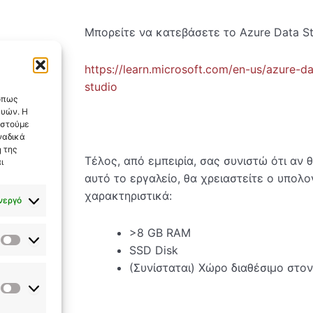
Μπορείτε να κατεβάσετε το Azure Data S
https://learn.microsoft.com/en-us/azure-
studio
 όπως
ευών. Η
αστούμε
ναδικά
 της
Τέλος, από εμπειρία, σας συνιστώ ότι αν
ι
αυτό το εργαλείο, θα χρειαστείτε ο υπολ
χαρακτηριστικά:
νεργό
>8 GB RAM
Στατιστικά
SSD Disk
(Συνίσταται) Χώρο διαθέσιμο στο
Εμπορικής
Προώθησης