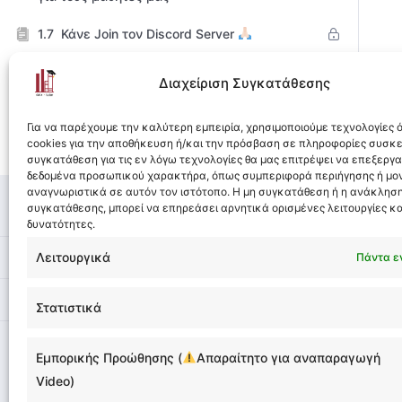
Κάνε Join τον Discord Server
[SOS: Για προβολή των βίντεο]
Διαχείριση Συγκατάθεσης
Ενεργοποίηση Cookies Εμπορικής
Προώθησης
Για να παρέχουμε την καλύτερη εμπειρία, χρησιμοποιούμε τεχνολογίες
cookies για την αποθήκευση ή/και την πρόσβαση σε πληροφορίες συσκ
Τελευταία λόγια και… ξεκινάμε!
συγκατάθεση για τις εν λόγω τεχνολογίες θα μας επιτρέψει να επεξεργ
δεδομένα προσωπικού χαρακτήρα, όπως συμπεριφορά περιήγησης ή μο
αναγνωριστικά σε αυτόν τον ιστότοπο. Η μη συγκατάθεση ή η ανάκληση
Εγκατάσταση του SQL Server
0/3
συγκατάθεσης, μπορεί να επηρεάσει αρνητικά ορισμένες λειτουργίες κα
Management Studio
δυνατότητες.
Project
Λειτουργικά
0/4
Πάντα ε
Επόμενα Βήματα
0/2
Στατιστικά
Εμπορικής Προώθησης (
Απαραίτητο για αναπαραγωγή
Video)