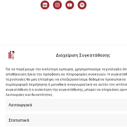
i
n
o
p
n
s
u
o
k
t
t
t
e
a
u
i
d
g
b
f
i
r
e
y
n
a
m
Διαχείριση Συγκατάθεσης
Για να παρέχουμε την καλύτερη εμπειρία, χρησιμοποιούμε τεχνολογίες όπ
αποθήκευση ή/και την πρόσβαση σε πληροφορίες συσκευών. Η συγκατάθε
τεχνολογίες θα μας επιτρέψει να επεξεργαστούμε δεδομένα προσωπικού
συμπεριφορά περιήγησης ή μοναδικά αναγνωριστικά σε αυτόν τον ιστότοπ
συγκατάθεση ή η ανάκληση της συγκατάθεσης, μπορεί να επηρεάσει αρν
λειτουργίες και δυνατότητες.
Λειτουργικά
Στατιστικά