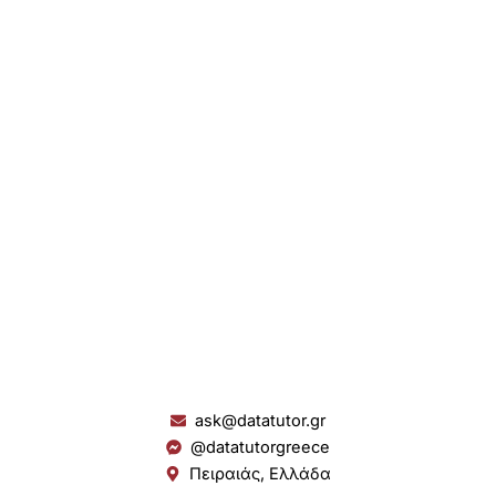
ask@datatutor.gr
@datatutorgreece
Πειραιάς, Ελλάδα
L
I
Y
S