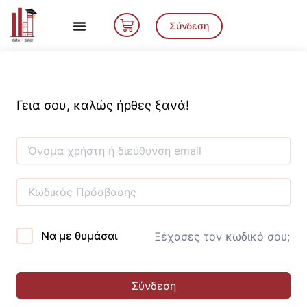
Μετάβαση
Cart
στο
Σύνδεση
περιεχόμενο
Γεια σου, καλώς ήρθες ξανά!
Να με θυμάσαι
Ξέχασες τον κωδικό σου;
Σύνδεση