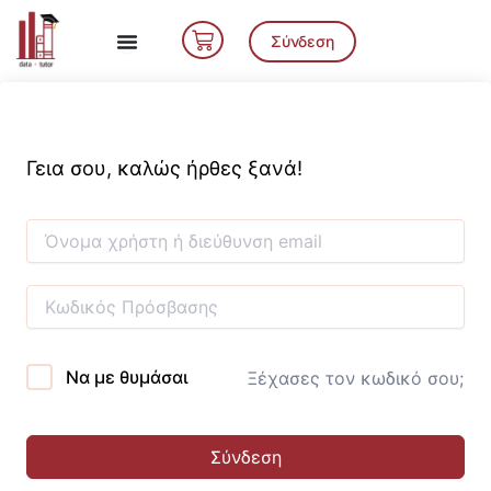
Μετάβαση
Cart
στο
Σύνδεση
περιεχόμενο
Γεια σου, καλώς ήρθες ξανά!
Να με θυμάσαι
Ξέχασες τον κωδικό σου;
Σύνδεση