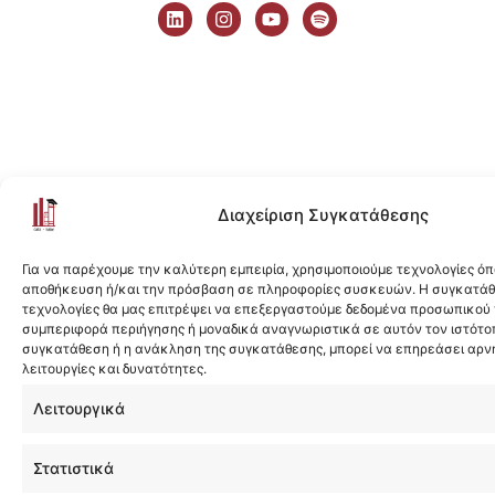
i
n
o
p
n
s
u
o
k
t
t
t
e
a
u
i
d
g
b
f
i
r
e
y
n
a
m
Διαχείριση Συγκατάθεσης
Για να παρέχουμε την καλύτερη εμπειρία, χρησιμοποιούμε τεχνολογίες όπ
αποθήκευση ή/και την πρόσβαση σε πληροφορίες συσκευών. Η συγκατάθε
τεχνολογίες θα μας επιτρέψει να επεξεργαστούμε δεδομένα προσωπικού
συμπεριφορά περιήγησης ή μοναδικά αναγνωριστικά σε αυτόν τον ιστότοπ
συγκατάθεση ή η ανάκληση της συγκατάθεσης, μπορεί να επηρεάσει αρν
λειτουργίες και δυνατότητες.
Λειτουργικά
Στατιστικά