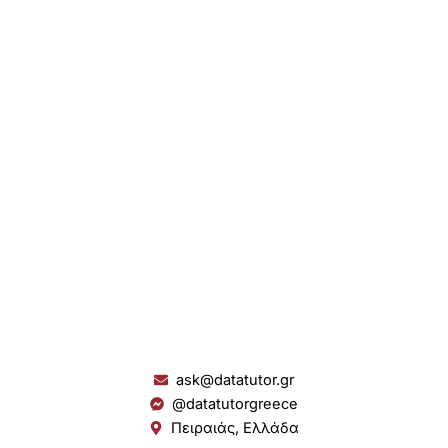
ask@datatutor.gr
@datatutorgreece
Πειραιάς, Ελλάδα
L
I
Y
S