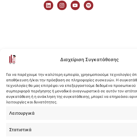
i
n
o
p
n
s
u
o
k
t
t
t
e
a
u
i
d
g
b
f
i
r
e
y
n
a
m
Διαχείριση Συγκατάθεσης
Για να παρέχουμε την καλύτερη εμπειρία, χρησιμοποιούμε τεχνολογίες όπ
αποθήκευση ή/και την πρόσβαση σε πληροφορίες συσκευών. Η συγκατάθε
τεχνολογίες θα μας επιτρέψει να επεξεργαστούμε δεδομένα προσωπικού
συμπεριφορά περιήγησης ή μοναδικά αναγνωριστικά σε αυτόν τον ιστότοπ
συγκατάθεση ή η ανάκληση της συγκατάθεσης, μπορεί να επηρεάσει αρν
λειτουργίες και δυνατότητες.
Λειτουργικά
Στατιστικά