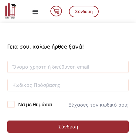
Μετάβαση
Cart
στο
Σύνδεση
περιεχόμενο
Γεια σου, καλώς ήρθες ξανά!
Να με θυμάσαι
Ξέχασες τον κωδικό σου;
Σύνδεση