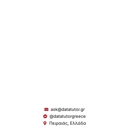
ask@datatutor.gr
@datatutorgreece
Πειραιάς, Ελλάδα
L
I
Y
S