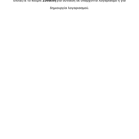
Επιλέξτε το κουμπί
Σύνδεση
για σύνδεση σε υπάρχοντα λογαριασμό ή για
δημιουργία λογαριασμού.