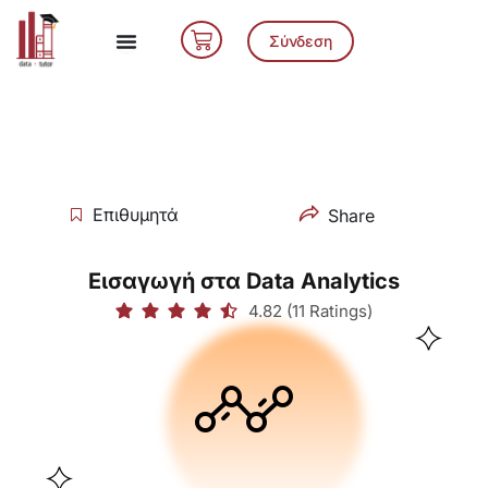
Μετάβαση
Cart
στο
Σύνδεση
περιεχόμενο
Επιθυμητά
Share
Εισαγωγή στα Data Analytics
4.82 (11 Ratings)