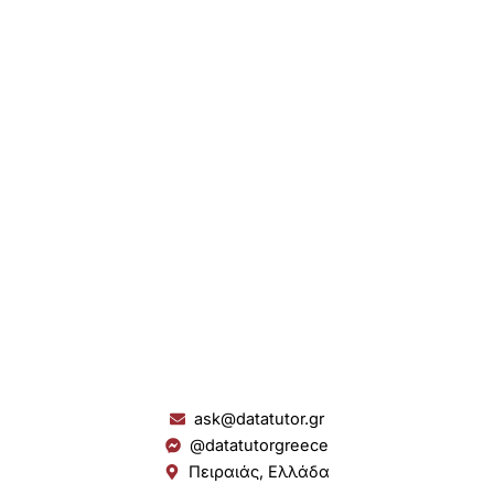
ask@datatutor.gr
@datatutorgreece
Πειραιάς, Ελλάδα
L
I
Y
S