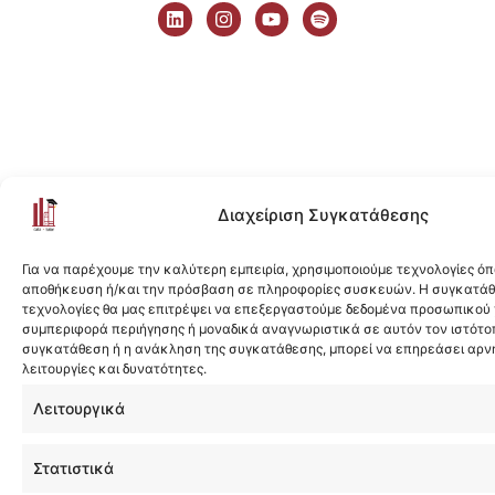
i
n
o
p
n
s
u
o
k
t
t
t
e
a
u
i
d
g
b
f
i
r
e
y
n
a
m
Διαχείριση Συγκατάθεσης
Για να παρέχουμε την καλύτερη εμπειρία, χρησιμοποιούμε τεχνολογίες όπ
αποθήκευση ή/και την πρόσβαση σε πληροφορίες συσκευών. Η συγκατάθε
τεχνολογίες θα μας επιτρέψει να επεξεργαστούμε δεδομένα προσωπικού
συμπεριφορά περιήγησης ή μοναδικά αναγνωριστικά σε αυτόν τον ιστότοπ
συγκατάθεση ή η ανάκληση της συγκατάθεσης, μπορεί να επηρεάσει αρν
λειτουργίες και δυνατότητες.
Λειτουργικά
Στατιστικά