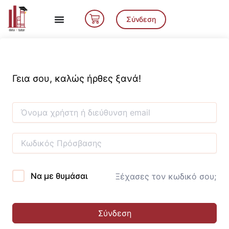
Μετάβαση
Cart
στο
Σύνδεση
περιεχόμενο
Γεια σου, καλώς ήρθες ξανά!
Να με θυμάσαι
Ξέχασες τον κωδικό σου;
Σύνδεση