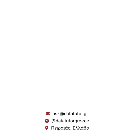
ask@datatutor.gr
@datatutorgreece
Πειραιάς, Ελλάδα
L
I
Y
S