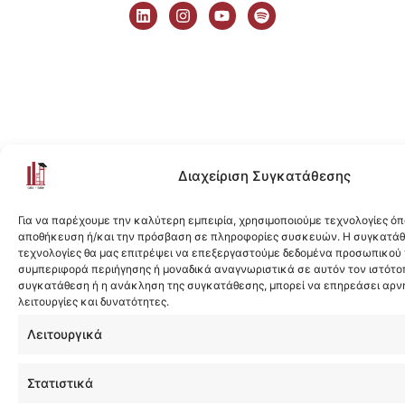
i
n
o
p
n
s
u
o
k
t
t
t
e
a
u
i
d
g
b
f
i
r
e
y
n
a
m
Διαχείριση Συγκατάθεσης
Για να παρέχουμε την καλύτερη εμπειρία, χρησιμοποιούμε τεχνολογίες όπ
αποθήκευση ή/και την πρόσβαση σε πληροφορίες συσκευών. Η συγκατάθε
τεχνολογίες θα μας επιτρέψει να επεξεργαστούμε δεδομένα προσωπικού
συμπεριφορά περιήγησης ή μοναδικά αναγνωριστικά σε αυτόν τον ιστότοπ
συγκατάθεση ή η ανάκληση της συγκατάθεσης, μπορεί να επηρεάσει αρν
λειτουργίες και δυνατότητες.
Λειτουργικά
Στατιστικά