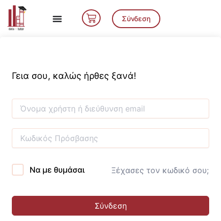
Μετάβαση
Cart
στο
Σύνδεση
περιεχόμενο
Γεια σου, καλώς ήρθες ξανά!
Να με θυμάσαι
Ξέχασες τον κωδικό σου;
Σύνδεση