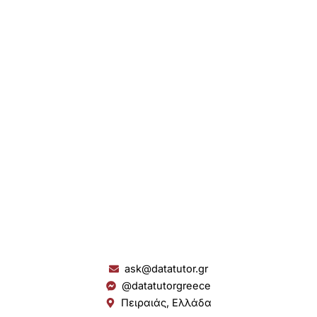
ask@datatutor.gr
@datatutorgreece
Πειραιάς, Ελλάδα
L
I
Y
S