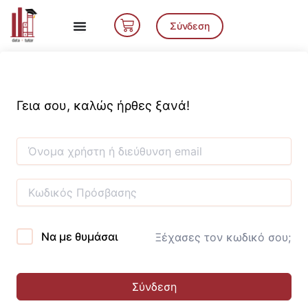
Μετάβαση
Cart
στο
Σύνδεση
περιεχόμενο
Γεια σου, καλώς ήρθες ξανά!
Να με θυμάσαι
Ξέχασες τον κωδικό σου;
Σύνδεση