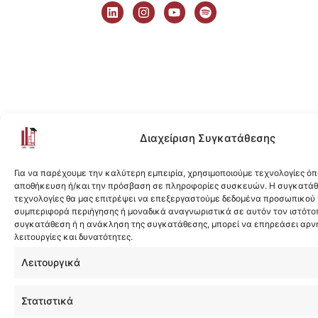
i
n
o
p
n
s
u
o
k
t
t
t
e
a
u
i
d
g
b
f
i
r
e
y
n
a
m
Διαχείριση Συγκατάθεσης
Για να παρέχουμε την καλύτερη εμπειρία, χρησιμοποιούμε τεχνολογίες όπ
αποθήκευση ή/και την πρόσβαση σε πληροφορίες συσκευών. Η συγκατάθε
τεχνολογίες θα μας επιτρέψει να επεξεργαστούμε δεδομένα προσωπικού
συμπεριφορά περιήγησης ή μοναδικά αναγνωριστικά σε αυτόν τον ιστότοπ
συγκατάθεση ή η ανάκληση της συγκατάθεσης, μπορεί να επηρεάσει αρν
λειτουργίες και δυνατότητες.
Λειτουργικά
Στατιστικά