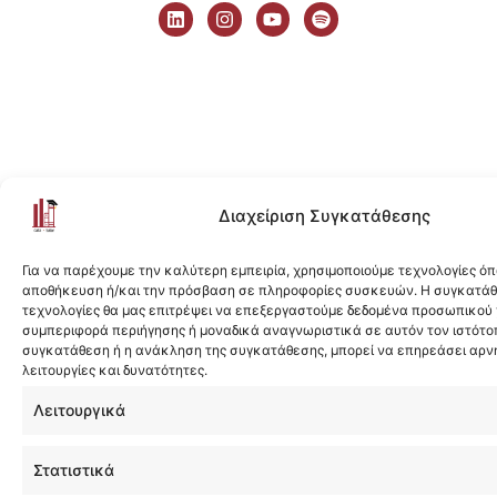
i
n
o
p
n
s
u
o
k
t
t
t
e
a
u
i
d
g
b
f
i
r
e
y
n
a
m
Διαχείριση Συγκατάθεσης
Για να παρέχουμε την καλύτερη εμπειρία, χρησιμοποιούμε τεχνολογίες όπ
αποθήκευση ή/και την πρόσβαση σε πληροφορίες συσκευών. Η συγκατάθε
τεχνολογίες θα μας επιτρέψει να επεξεργαστούμε δεδομένα προσωπικού
συμπεριφορά περιήγησης ή μοναδικά αναγνωριστικά σε αυτόν τον ιστότοπ
συγκατάθεση ή η ανάκληση της συγκατάθεσης, μπορεί να επηρεάσει αρν
λειτουργίες και δυνατότητες.
Λειτουργικά
Στατιστικά