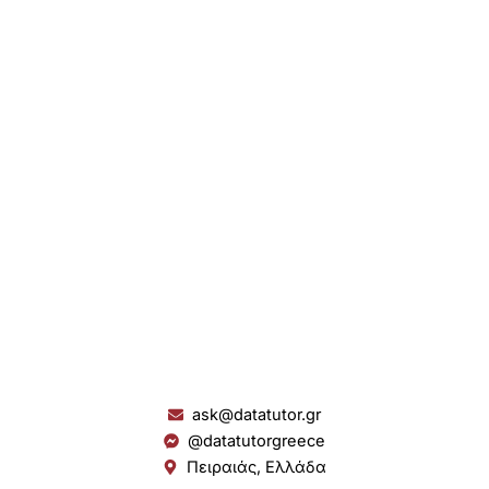
ask@datatutor.gr
@datatutorgreece
Πειραιάς, Ελλάδα
L
I
Y
S