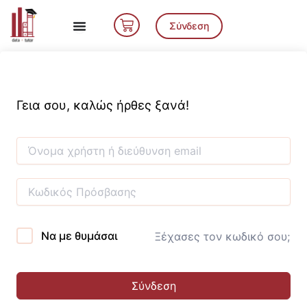
Μετάβαση
Cart
στο
Σύνδεση
περιεχόμενο
Γεια σου, καλώς ήρθες ξανά!
Να με θυμάσαι
Ξέχασες τον κωδικό σου;
Σύνδεση