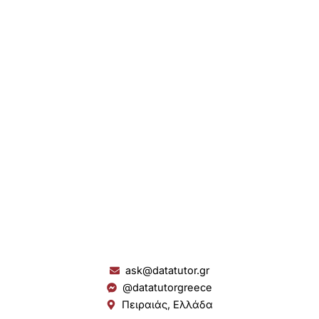
ask@datatutor.gr
@datatutorgreece
Πειραιάς, Ελλάδα
L
I
Y
S