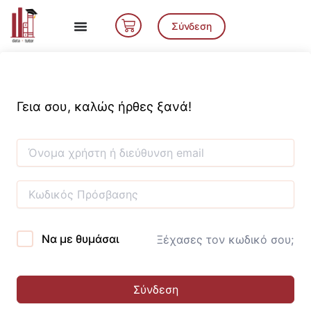
Μετάβαση
Cart
στο
Σύνδεση
περιεχόμενο
Γεια σου, καλώς ήρθες ξανά!
Να με θυμάσαι
Ξέχασες τον κωδικό σου;
Σύνδεση