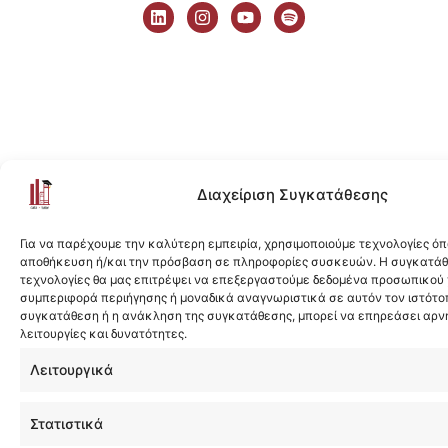
i
n
o
p
n
s
u
o
k
t
t
t
e
a
u
i
d
g
b
f
i
r
e
y
n
a
m
Διαχείριση Συγκατάθεσης
Για να παρέχουμε την καλύτερη εμπειρία, χρησιμοποιούμε τεχνολογίες όπ
αποθήκευση ή/και την πρόσβαση σε πληροφορίες συσκευών. Η συγκατάθε
τεχνολογίες θα μας επιτρέψει να επεξεργαστούμε δεδομένα προσωπικού
συμπεριφορά περιήγησης ή μοναδικά αναγνωριστικά σε αυτόν τον ιστότοπ
συγκατάθεση ή η ανάκληση της συγκατάθεσης, μπορεί να επηρεάσει αρν
λειτουργίες και δυνατότητες.
Λειτουργικά
Στατιστικά