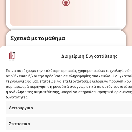
Σχετικά με το μάθημα
Το μάθημα "GitHub: Ένα πλήρες επαγγελματικό
Διαχείριση Συγκατάθεσης
portfolio" είναι ιδανικό για εκείνους που έχουν ήδη στην
κατοχή τους τουλάχιστον ένα Data Analytics Project και
Για να παρέχουμε την καλύτερη εμπειρία, χρησιμοποιούμε τεχνολογίες όπ
επιθυμούν να τα παρουσιάσουν αποτελεσματικά σε ένα
αποθήκευση ή/και την πρόσβαση σε πληροφορίες συσκευών. Η συγκατάθε
διαδικτυακό portfolio. Χρησιμοποιώντας τις δυνατότητες
τεχνολογίες θα μας επιτρέψει να επεξεργαστούμε δεδομένα προσωπικού
συμπεριφορά περιήγησης ή μοναδικά αναγνωριστικά σε αυτόν τον ιστότο
του GitHub και συγκεκριμένα των GitHub Pages, αυτό το
η ανάκληση της συγκατάθεσης, μπορεί να επηρεάσει αρνητικά ορισμένες 
μάθημα σας καθοδηγεί στη δημιουργία και τη φιλοξενία
δυνατότητες.
του δικού σας portfolio με ένα έτοιμο template,
Show More
προσφέροντάς σας τη δυνατότητα να αναδείξετε τα
Λειτουργικά
project σας και τις δεξιότητές σας στο ευρύτερο κοινό.
Στατιστικά
Μέσα από αυτό το μάθημα, θα μάθετε πώς να