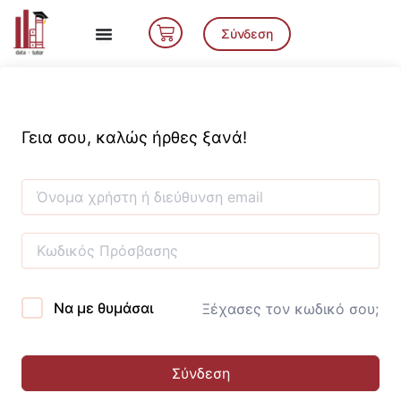
Μετάβαση
Cart
στο
Σύνδεση
περιεχόμενο
Γεια σου, καλώς ήρθες ξανά!
Να με θυμάσαι
Ξέχασες τον κωδικό σου;
Σύνδεση