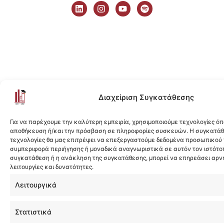
i
n
o
p
n
s
u
o
k
t
t
t
e
a
u
i
d
g
b
f
i
r
e
y
n
a
m
Διαχείριση Συγκατάθεσης
Για να παρέχουμε την καλύτερη εμπειρία, χρησιμοποιούμε τεχνολογίες όπ
αποθήκευση ή/και την πρόσβαση σε πληροφορίες συσκευών. Η συγκατάθε
τεχνολογίες θα μας επιτρέψει να επεξεργαστούμε δεδομένα προσωπικού
συμπεριφορά περιήγησης ή μοναδικά αναγνωριστικά σε αυτόν τον ιστότοπ
συγκατάθεση ή η ανάκληση της συγκατάθεσης, μπορεί να επηρεάσει αρν
λειτουργίες και δυνατότητες.
Λειτουργικά
Στατιστικά