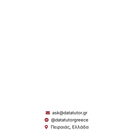
ask@datatutor.gr
@datatutorgreece
Πειραιάς, Ελλάδα
L
I
Y
S