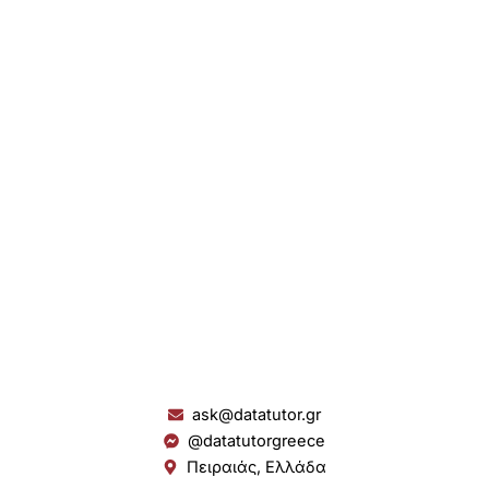
ask@datatutor.gr
@datatutorgreece
Πειραιάς, Ελλάδα
L
I
Y
S