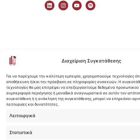
i
n
o
p
n
s
u
o
k
t
t
t
e
a
u
i
d
g
b
f
i
r
e
y
n
a
m
Διαχείριση Συγκατάθεσης
Για να παρέχουμε την καλύτερη εμπειρία, χρησιμοποιούμε τεχνολογίες όπ
αποθήκευση ή/και την πρόσβαση σε πληροφορίες συσκευών. Η συγκατάθε
τεχνολογίες θα μας επιτρέψει να επεξεργαστούμε δεδομένα προσωπικού
συμπεριφορά περιήγησης ή μοναδικά αναγνωριστικά σε αυτόν τον ιστότοπ
συγκατάθεση ή η ανάκληση της συγκατάθεσης, μπορεί να επηρεάσει αρν
λειτουργίες και δυνατότητες.
Λειτουργικά
Στατιστικά