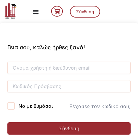
Μετάβαση
Cart
στο
Σύνδεση
περιεχόμενο
Γεια σου, καλώς ήρθες ξανά!
Να με θυμάσαι
Ξέχασες τον κωδικό σου;
Σύνδεση