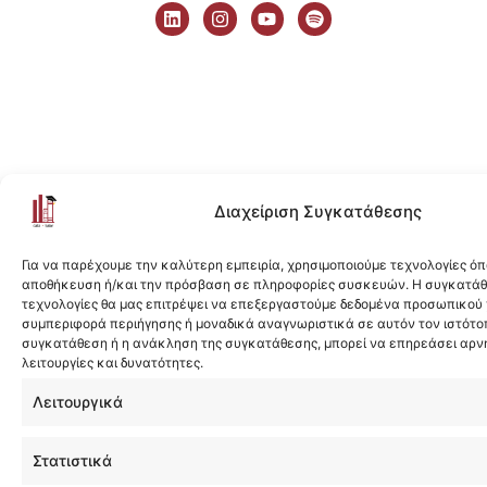
i
n
o
p
n
s
u
o
k
t
t
t
e
a
u
i
d
g
b
f
i
r
e
y
n
a
m
Διαχείριση Συγκατάθεσης
Για να παρέχουμε την καλύτερη εμπειρία, χρησιμοποιούμε τεχνολογίες όπ
αποθήκευση ή/και την πρόσβαση σε πληροφορίες συσκευών. Η συγκατάθε
τεχνολογίες θα μας επιτρέψει να επεξεργαστούμε δεδομένα προσωπικού
συμπεριφορά περιήγησης ή μοναδικά αναγνωριστικά σε αυτόν τον ιστότοπ
συγκατάθεση ή η ανάκληση της συγκατάθεσης, μπορεί να επηρεάσει αρν
λειτουργίες και δυνατότητες.
Λειτουργικά
Στατιστικά