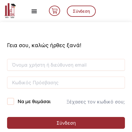
Μετάβαση
Cart
στο
Σύνδεση
περιεχόμενο
Γεια σου, καλώς ήρθες ξανά!
Να με θυμάσαι
Ξέχασες τον κωδικό σου;
Σύνδεση