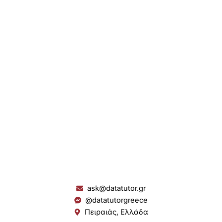
ask@datatutor.gr
@datatutorgreece
Πειραιάς, Ελλάδα
L
I
Y
S