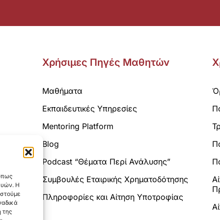
Χρήσιμες Πηγές Μαθητών
Χ
Μαθήματα
Ό
Εκπαιδευτικές Υπηρεσίες
Π
Mentoring Platform
Τ
Blog
Π
Analytics.
Podcast “Θέματα Περί Ανάλυσης”
Πο
 όπως
Συμβουλές Εταιρικής Χρηματοδότησης
Α
ευών. Η
Π
αστούμε
Πληροφορίες και Αίτηση Υποτροφίας
ναδικά
Α
 της