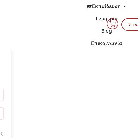
Open 
Εκπαίδευση
Γνωριμία
Cart
Σύν
Blog
Επικοινωνία
υ;