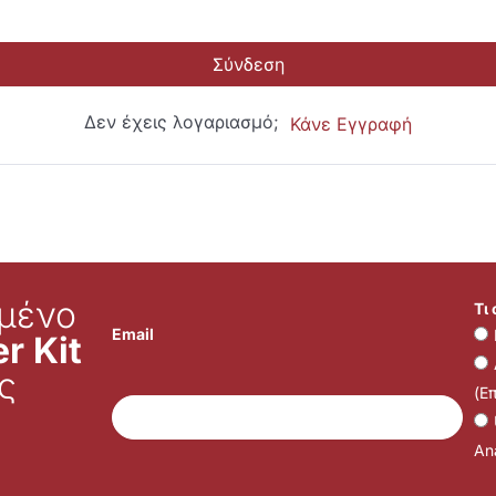
Σύνδεση
Δεν έχεις λογαριασμό;
Κάνε Εγγραφή
μένο
Τι
Email
r Kit
ς
(Ε
Ana