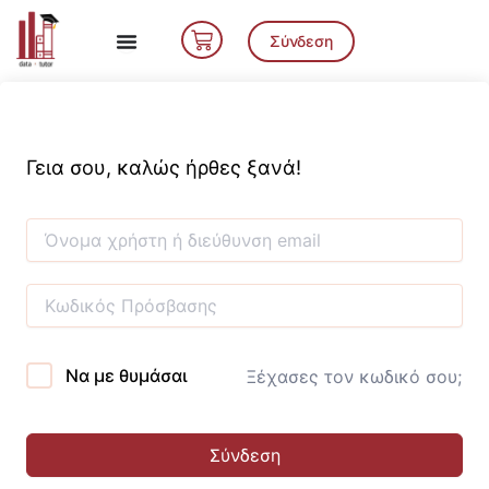
Μετάβαση
Cart
στο
Σύνδεση
περιεχόμενο
Γεια σου, καλώς ήρθες ξανά!
Να με θυμάσαι
Ξέχασες τον κωδικό σου;
Σύνδεση