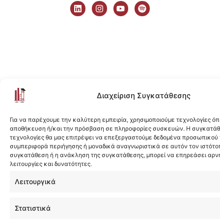
i
n
o
p
n
s
u
o
k
t
t
t
e
a
u
i
d
g
b
f
i
r
e
y
n
a
m
Διαχείριση Συγκατάθεσης
Για να παρέχουμε την καλύτερη εμπειρία, χρησιμοποιούμε τεχνολογίες όπ
αποθήκευση ή/και την πρόσβαση σε πληροφορίες συσκευών. Η συγκατάθε
τεχνολογίες θα μας επιτρέψει να επεξεργαστούμε δεδομένα προσωπικού
συμπεριφορά περιήγησης ή μοναδικά αναγνωριστικά σε αυτόν τον ιστότοπ
συγκατάθεση ή η ανάκληση της συγκατάθεσης, μπορεί να επηρεάσει αρν
λειτουργίες και δυνατότητες.
Λειτουργικά
Στατιστικά