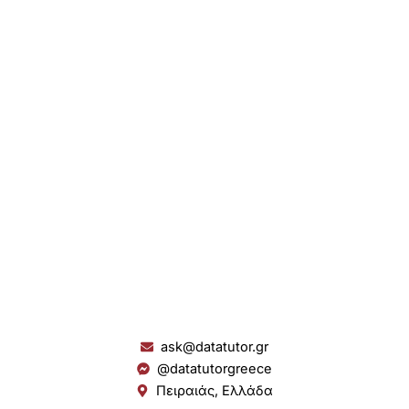
ask@datatutor.gr
@datatutorgreece
Πειραιάς, Ελλάδα
L
I
Y
S