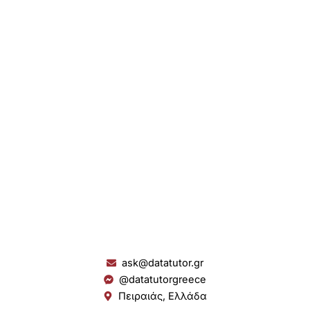
ask@datatutor.gr
@datatutorgreece
Πειραιάς, Ελλάδα
L
I
Y
S