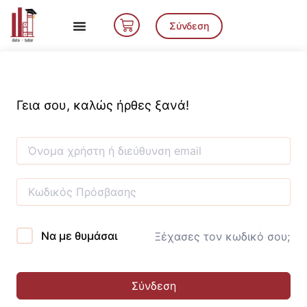
Μετάβαση
Cart
στο
Σύνδεση
περιεχόμενο
Γεια σου, καλώς ήρθες ξανά!
Να με θυμάσαι
Ξέχασες τον κωδικό σου;
Σύνδεση