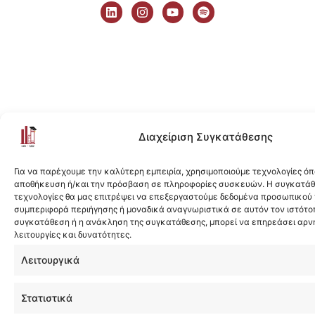
i
n
o
p
n
s
u
o
k
t
t
t
e
a
u
i
d
g
b
f
i
r
e
y
n
a
m
Διαχείριση Συγκατάθεσης
Για να παρέχουμε την καλύτερη εμπειρία, χρησιμοποιούμε τεχνολογίες όπ
αποθήκευση ή/και την πρόσβαση σε πληροφορίες συσκευών. Η συγκατάθε
τεχνολογίες θα μας επιτρέψει να επεξεργαστούμε δεδομένα προσωπικού
συμπεριφορά περιήγησης ή μοναδικά αναγνωριστικά σε αυτόν τον ιστότοπ
συγκατάθεση ή η ανάκληση της συγκατάθεσης, μπορεί να επηρεάσει αρν
λειτουργίες και δυνατότητες.
Λειτουργικά
Στατιστικά