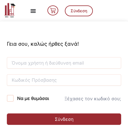
Μετάβαση
Cart
στο
Σύνδεση
περιεχόμενο
Γεια σου, καλώς ήρθες ξανά!
Να με θυμάσαι
Ξέχασες τον κωδικό σου;
Σύνδεση