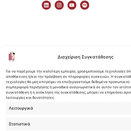
i
n
o
p
n
s
u
o
k
t
t
t
e
a
u
i
d
g
b
f
i
r
e
y
n
a
m
Διαχείριση Συγκατάθεσης
Για να παρέχουμε την καλύτερη εμπειρία, χρησιμοποιούμε τεχνολογίες όπ
αποθήκευση ή/και την πρόσβαση σε πληροφορίες συσκευών. Η συγκατάθε
τεχνολογίες θα μας επιτρέψει να επεξεργαστούμε δεδομένα προσωπικού
συμπεριφορά περιήγησης ή μοναδικά αναγνωριστικά σε αυτόν τον ιστότοπ
συγκατάθεση ή η ανάκληση της συγκατάθεσης, μπορεί να επηρεάσει αρν
λειτουργίες και δυνατότητες.
Λειτουργικά
Στατιστικά