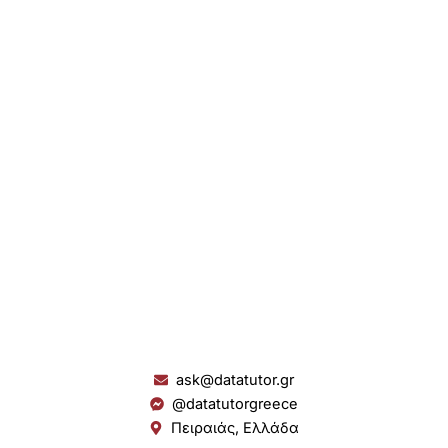
ask@datatutor.gr
@datatutorgreece
Πειραιάς, Ελλάδα
L
I
Y
S