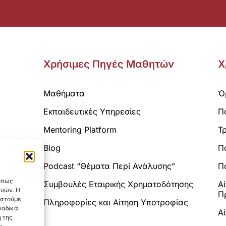
Χρήσιμες Πηγές Μαθητών
Χ
Μαθήματα
Ό
Εκπαιδευτικές Υπηρεσίες
Π
Mentoring Platform
Τ
Blog
Π
Analytics.
Podcast “Θέματα Περί Ανάλυσης”
Πο
 όπως
Συμβουλές Εταιρικής Χρηματοδότησης
Α
ευών. Η
Π
αστούμε
Πληροφορίες και Αίτηση Υποτροφίας
ναδικά
Α
 της