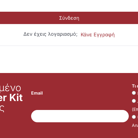
Σύνδεση
Δεν έχεις λογαριασμό;
Κάνε Εγγραφή
μένο
Τι
Email
r Kit
ς
(Ε
Ana