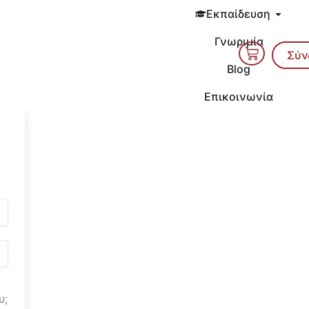
Open 
Εκπαίδευση
Γνωριμία
Cart
Σύν
Blog
Επικοινωνία
υ;