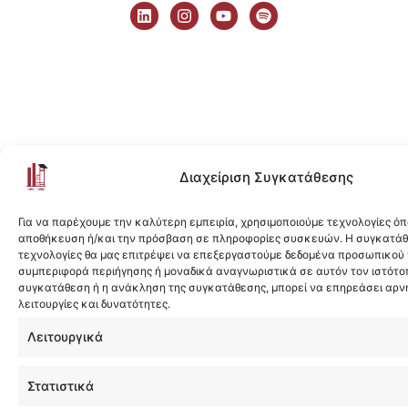
i
n
o
p
n
s
u
o
k
t
t
t
e
a
u
i
d
g
b
f
i
r
e
y
n
a
m
Διαχείριση Συγκατάθεσης
Για να παρέχουμε την καλύτερη εμπειρία, χρησιμοποιούμε τεχνολογίες όπ
αποθήκευση ή/και την πρόσβαση σε πληροφορίες συσκευών. Η συγκατάθε
τεχνολογίες θα μας επιτρέψει να επεξεργαστούμε δεδομένα προσωπικού
συμπεριφορά περιήγησης ή μοναδικά αναγνωριστικά σε αυτόν τον ιστότοπ
συγκατάθεση ή η ανάκληση της συγκατάθεσης, μπορεί να επηρεάσει αρν
λειτουργίες και δυνατότητες.
Λειτουργικά
Στατιστικά