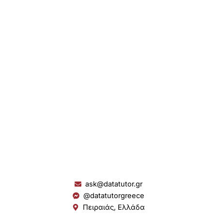
ask@datatutor.gr
@datatutorgreece
Πειραιάς, Ελλάδα
L
I
Y
S