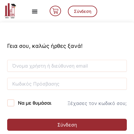
Μετάβαση
Cart
στο
Σύνδεση
περιεχόμενο
Γεια σου, καλώς ήρθες ξανά!
Να με θυμάσαι
Ξέχασες τον κωδικό σου;
Σύνδεση