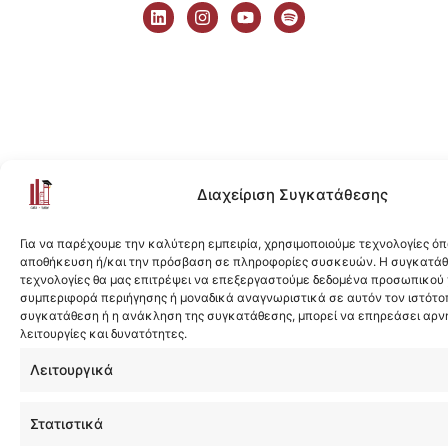
i
n
o
p
n
s
u
o
k
t
t
t
e
a
u
i
d
g
b
f
i
r
e
y
n
a
m
Διαχείριση Συγκατάθεσης
Για να παρέχουμε την καλύτερη εμπειρία, χρησιμοποιούμε τεχνολογίες όπ
αποθήκευση ή/και την πρόσβαση σε πληροφορίες συσκευών. Η συγκατάθε
τεχνολογίες θα μας επιτρέψει να επεξεργαστούμε δεδομένα προσωπικού
συμπεριφορά περιήγησης ή μοναδικά αναγνωριστικά σε αυτόν τον ιστότοπ
συγκατάθεση ή η ανάκληση της συγκατάθεσης, μπορεί να επηρεάσει αρν
λειτουργίες και δυνατότητες.
Λειτουργικά
Στατιστικά