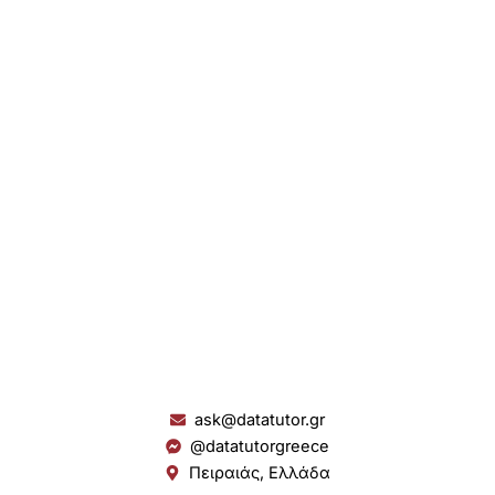
ask@datatutor.gr
@datatutorgreece
Πειραιάς, Ελλάδα
L
I
Y
S