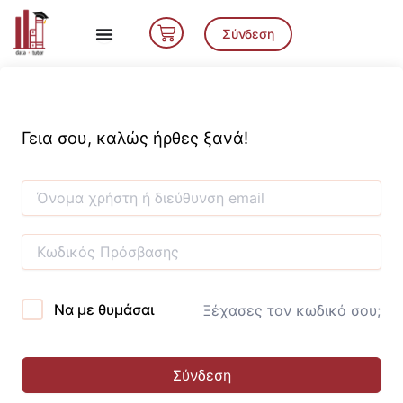
Μετάβαση
Cart
στο
Σύνδεση
περιεχόμενο
Γεια σου, καλώς ήρθες ξανά!
Να με θυμάσαι
Ξέχασες τον κωδικό σου;
Σύνδεση