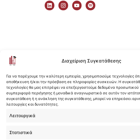
i
n
o
p
n
s
u
o
k
t
t
t
e
a
u
i
d
g
b
f
i
r
e
y
n
a
m
Διαχείριση Συγκατάθεσης
Για να παρέχουμε την καλύτερη εμπειρία, χρησιμοποιούμε τεχνολογίες όπ
αποθήκευση ή/και την πρόσβαση σε πληροφορίες συσκευών. Η συγκατάθε
τεχνολογίες θα μας επιτρέψει να επεξεργαστούμε δεδομένα προσωπικού
συμπεριφορά περιήγησης ή μοναδικά αναγνωριστικά σε αυτόν τον ιστότοπ
συγκατάθεση ή η ανάκληση της συγκατάθεσης, μπορεί να επηρεάσει αρν
λειτουργίες και δυνατότητες.
Λειτουργικά
Στατιστικά