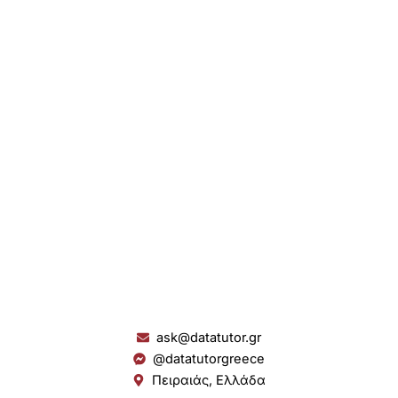
ask@datatutor.gr
@datatutorgreece
Πειραιάς, Ελλάδα
L
I
Y
S