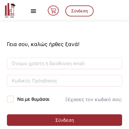
Μετάβαση
Cart
στο
Σύνδεση
περιεχόμενο
Γεια σου, καλώς ήρθες ξανά!
Να με θυμάσαι
Ξέχασες τον κωδικό σου;
Σύνδεση