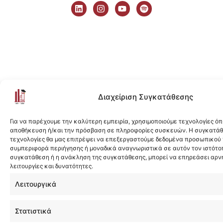
i
n
o
p
n
s
u
o
k
t
t
t
e
a
u
i
d
g
b
f
i
r
e
y
n
a
m
Διαχείριση Συγκατάθεσης
Για να παρέχουμε την καλύτερη εμπειρία, χρησιμοποιούμε τεχνολογίες όπ
αποθήκευση ή/και την πρόσβαση σε πληροφορίες συσκευών. Η συγκατάθε
τεχνολογίες θα μας επιτρέψει να επεξεργαστούμε δεδομένα προσωπικού
συμπεριφορά περιήγησης ή μοναδικά αναγνωριστικά σε αυτόν τον ιστότοπ
συγκατάθεση ή η ανάκληση της συγκατάθεσης, μπορεί να επηρεάσει αρν
λειτουργίες και δυνατότητες.
Λειτουργικά
Στατιστικά