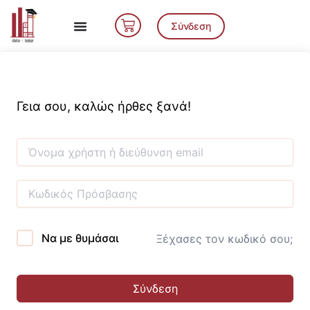
Μετάβαση
Cart
στο
Σύνδεση
περιεχόμενο
Γεια σου, καλώς ήρθες ξανά!
Να με θυμάσαι
Ξέχασες τον κωδικό σου;
Σύνδεση