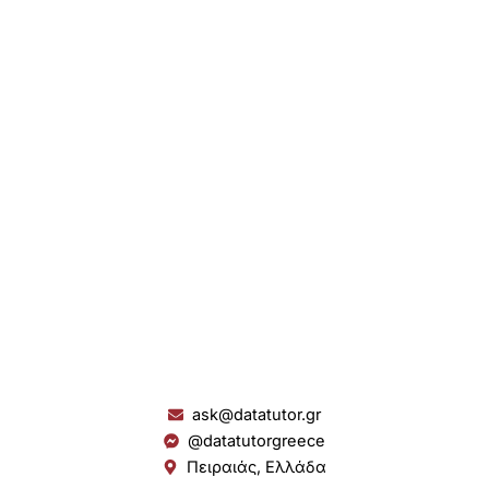
ask@datatutor.gr
@datatutorgreece
Πειραιάς, Ελλάδα
L
I
Y
S