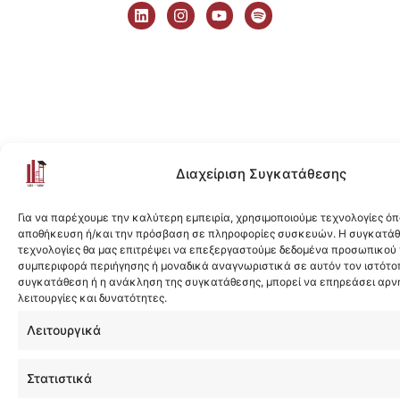
i
n
o
p
n
s
u
o
k
t
t
t
e
a
u
i
d
g
b
f
i
r
e
y
n
a
m
Διαχείριση Συγκατάθεσης
Για να παρέχουμε την καλύτερη εμπειρία, χρησιμοποιούμε τεχνολογίες όπ
αποθήκευση ή/και την πρόσβαση σε πληροφορίες συσκευών. Η συγκατάθε
τεχνολογίες θα μας επιτρέψει να επεξεργαστούμε δεδομένα προσωπικού
συμπεριφορά περιήγησης ή μοναδικά αναγνωριστικά σε αυτόν τον ιστότοπ
συγκατάθεση ή η ανάκληση της συγκατάθεσης, μπορεί να επηρεάσει αρν
λειτουργίες και δυνατότητες.
Λειτουργικά
Στατιστικά