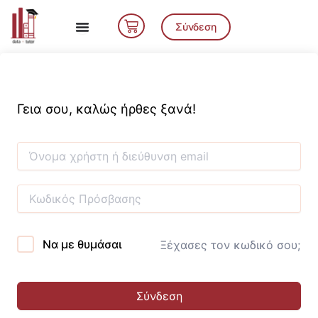
Μετάβαση
Cart
στο
Σύνδεση
περιεχόμενο
Γεια σου, καλώς ήρθες ξανά!
Να με θυμάσαι
Ξέχασες τον κωδικό σου;
Σύνδεση