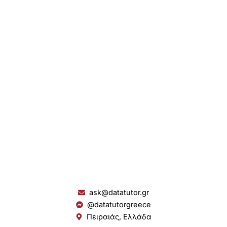
ask@datatutor.gr
@datatutorgreece
Πειραιάς, Ελλάδα
L
I
Y
S