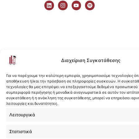
i
n
o
p
n
s
u
o
k
t
t
t
e
a
u
i
d
g
b
f
i
r
e
y
n
a
m
Διαχείριση Συγκατάθεσης
Για να παρέχουμε την καλύτερη εμπειρία, χρησιμοποιούμε τεχνολογίες όπ
αποθήκευση ή/και την πρόσβαση σε πληροφορίες συσκευών. Η συγκατάθε
τεχνολογίες θα μας επιτρέψει να επεξεργαστούμε δεδομένα προσωπικού
συμπεριφορά περιήγησης ή μοναδικά αναγνωριστικά σε αυτόν τον ιστότοπ
συγκατάθεση ή η ανάκληση της συγκατάθεσης, μπορεί να επηρεάσει αρν
λειτουργίες και δυνατότητες.
Λειτουργικά
Στατιστικά