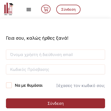
Μετάβαση
Cart
στο
Σύνδεση
περιεχόμενο
Γεια σου, καλώς ήρθες ξανά!
Να με θυμάσαι
Ξέχασες τον κωδικό σου;
Σύνδεση