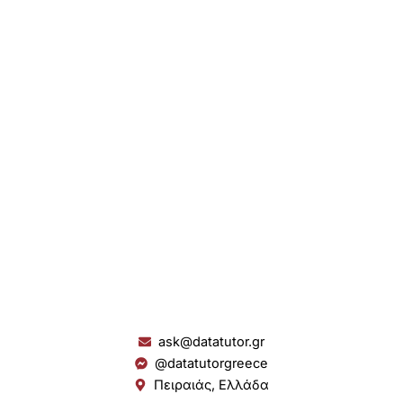
ask@datatutor.gr
@datatutorgreece
Πειραιάς, Ελλάδα
L
I
Y
S