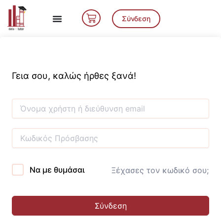
Μετάβαση
Cart
στο
Σύνδεση
περιεχόμενο
Γεια σου, καλώς ήρθες ξανά!
Να με θυμάσαι
Ξέχασες τον κωδικό σου;
Σύνδεση