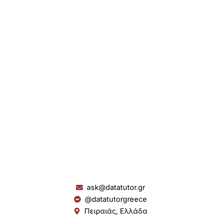
ask@datatutor.gr
@datatutorgreece
Πειραιάς, Ελλάδα
L
I
Y
S