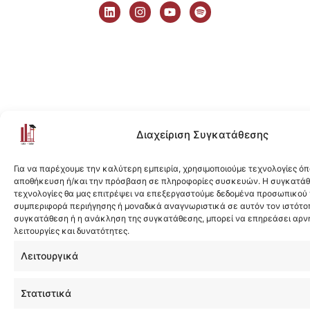
i
n
o
p
n
s
u
o
k
t
t
t
e
a
u
i
d
g
b
f
i
r
e
y
n
a
m
Διαχείριση Συγκατάθεσης
Για να παρέχουμε την καλύτερη εμπειρία, χρησιμοποιούμε τεχνολογίες όπ
αποθήκευση ή/και την πρόσβαση σε πληροφορίες συσκευών. Η συγκατάθε
τεχνολογίες θα μας επιτρέψει να επεξεργαστούμε δεδομένα προσωπικού
συμπεριφορά περιήγησης ή μοναδικά αναγνωριστικά σε αυτόν τον ιστότοπ
συγκατάθεση ή η ανάκληση της συγκατάθεσης, μπορεί να επηρεάσει αρν
λειτουργίες και δυνατότητες.
Λειτουργικά
Στατιστικά