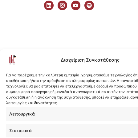
i
n
o
p
n
s
u
o
k
t
t
t
e
a
u
i
d
g
b
f
i
r
e
y
n
a
m
Διαχείριση Συγκατάθεσης
Για να παρέχουμε την καλύτερη εμπειρία, χρησιμοποιούμε τεχνολογίες όπ
αποθήκευση ή/και την πρόσβαση σε πληροφορίες συσκευών. Η συγκατάθε
τεχνολογίες θα μας επιτρέψει να επεξεργαστούμε δεδομένα προσωπικού
συμπεριφορά περιήγησης ή μοναδικά αναγνωριστικά σε αυτόν τον ιστότοπ
συγκατάθεση ή η ανάκληση της συγκατάθεσης, μπορεί να επηρεάσει αρν
λειτουργίες και δυνατότητες.
Λειτουργικά
Στατιστικά