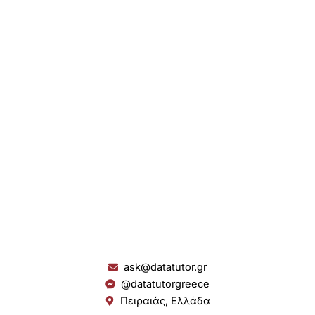
ask@datatutor.gr
@datatutorgreece
Πειραιάς, Ελλάδα
L
I
Y
S