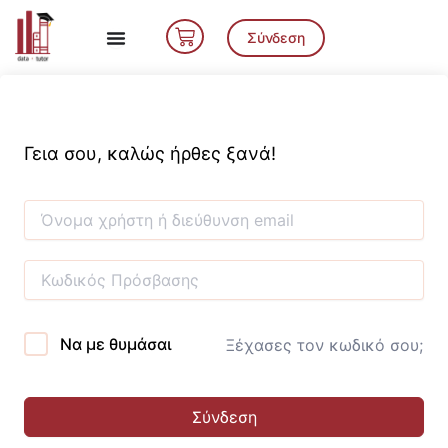
Μετάβαση
Cart
στο
Σύνδεση
περιεχόμενο
Γεια σου, καλώς ήρθες ξανά!
Να με θυμάσαι
Ξέχασες τον κωδικό σου;
Σύνδεση