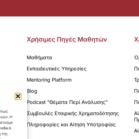
Χρήσιμες Πηγές Μαθητών
Χ
Μαθήματα
Ό
Εκπαιδευτικές Υπηρεσίες
Π
Mentoring Platform
Τ
Blog
Π
Analytics.
Podcast “Θέματα Περί Ανάλυσης”
Πο
 όπως
Συμβουλές Εταιρικής Χρηματοδότησης
Α
ευών. Η
Π
αστούμε
Πληροφορίες και Αίτηση Υποτροφίας
ναδικά
Α
 της