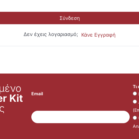
Σύνδεση
Δεν έχεις λογαριασμό;
Κάνε Εγγραφή
μένο
Τι
Email
r Kit
ς
(Ε
Ana