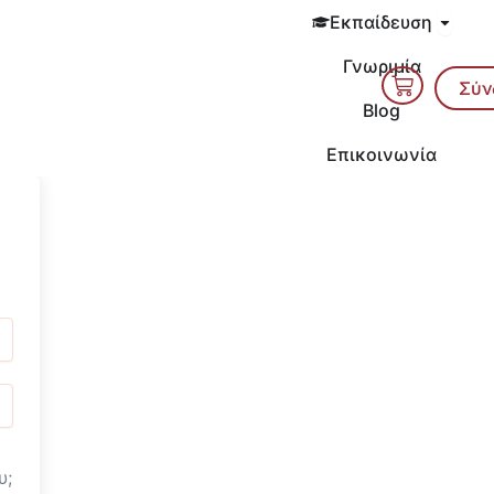
Open 
Εκπαίδευση
Γνωριμία
Cart
Σύν
Blog
Επικοινωνία
υ;