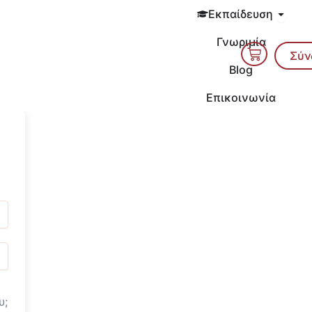
Open 
Εκπαίδευση
Γνωριμία
Cart
Σύν
Blog
Επικοινωνία
υ;