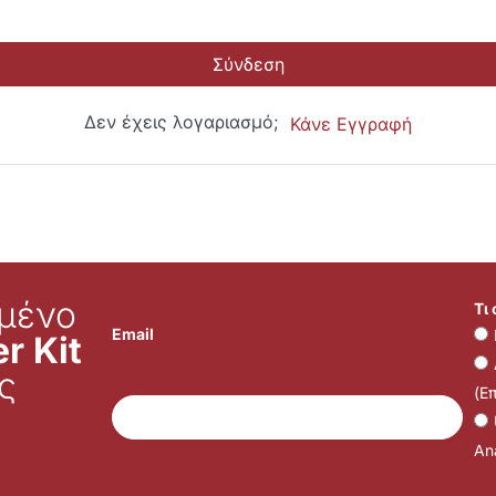
Σύνδεση
Δεν έχεις λογαριασμό;
Κάνε Εγγραφή
μένο
Τι
Email
r Kit
ς
(Ε
Ana