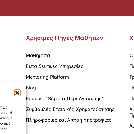
Χρήσιμες Πηγές Μαθητών
Χ
Μαθήματα
Ό
Εκπαιδευτικές Υπηρεσίες
Π
Mentoring Platform
Τ
Blog
Π
Analytics.
Podcast “Θέματα Περί Ανάλυσης”
Πο
 όπως
Συμβουλές Εταιρικής Χρηματοδότησης
Α
ευών. Η
Π
αστούμε
Πληροφορίες και Αίτηση Υποτροφίας
ναδικά
Α
 της