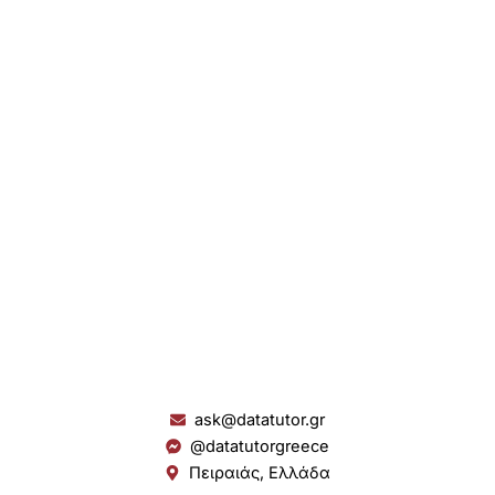
ask@datatutor.gr
@datatutorgreece
Πειραιάς, Ελλάδα
L
I
Y
S