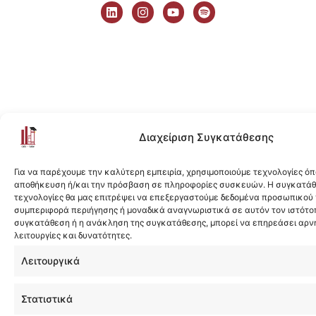
i
n
o
p
n
s
u
o
k
t
t
t
e
a
u
i
d
g
b
f
i
r
e
y
n
a
m
Διαχείριση Συγκατάθεσης
Για να παρέχουμε την καλύτερη εμπειρία, χρησιμοποιούμε τεχνολογίες όπ
αποθήκευση ή/και την πρόσβαση σε πληροφορίες συσκευών. Η συγκατάθε
τεχνολογίες θα μας επιτρέψει να επεξεργαστούμε δεδομένα προσωπικού
συμπεριφορά περιήγησης ή μοναδικά αναγνωριστικά σε αυτόν τον ιστότοπ
συγκατάθεση ή η ανάκληση της συγκατάθεσης, μπορεί να επηρεάσει αρν
λειτουργίες και δυνατότητες.
Λειτουργικά
Στατιστικά