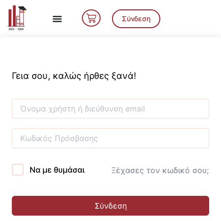
Μετάβαση
Cart
στο
Σύνδεση
περιεχόμενο
Γεια σου, καλώς ήρθες ξανά!
Να με θυμάσαι
Ξέχασες τον κωδικό σου;
Σύνδεση