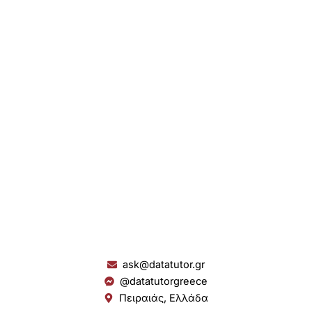
ask@datatutor.gr
@datatutorgreece
Πειραιάς, Ελλάδα
L
I
Y
S