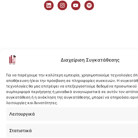
i
n
o
p
n
s
u
o
k
t
t
t
e
a
u
i
d
g
b
f
i
r
e
y
n
a
m
Διαχείριση Συγκατάθεσης
Για να παρέχουμε την καλύτερη εμπειρία, χρησιμοποιούμε τεχνολογίες όπ
αποθήκευση ή/και την πρόσβαση σε πληροφορίες συσκευών. Η συγκατάθε
τεχνολογίες θα μας επιτρέψει να επεξεργαστούμε δεδομένα προσωπικού
συμπεριφορά περιήγησης ή μοναδικά αναγνωριστικά σε αυτόν τον ιστότοπ
συγκατάθεση ή η ανάκληση της συγκατάθεσης, μπορεί να επηρεάσει αρν
λειτουργίες και δυνατότητες.
Λειτουργικά
Στατιστικά