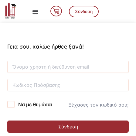
Μετάβαση
Cart
στο
Σύνδεση
περιεχόμενο
Γεια σου, καλώς ήρθες ξανά!
Να με θυμάσαι
Ξέχασες τον κωδικό σου;
Σύνδεση