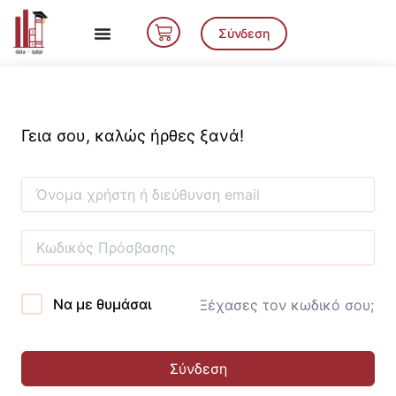
Μετάβαση
Cart
στο
Σύνδεση
περιεχόμενο
Γεια σου, καλώς ήρθες ξανά!
Να με θυμάσαι
Ξέχασες τον κωδικό σου;
Σύνδεση