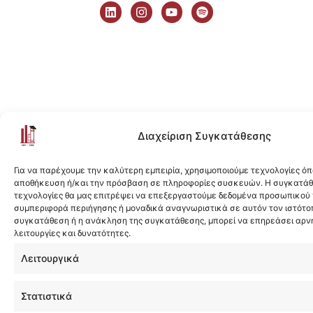
i
n
o
p
n
s
u
o
k
t
t
t
e
a
u
i
d
g
b
f
i
r
e
y
n
a
m
Διαχείριση Συγκατάθεσης
Για να παρέχουμε την καλύτερη εμπειρία, χρησιμοποιούμε τεχνολογίες όπ
αποθήκευση ή/και την πρόσβαση σε πληροφορίες συσκευών. Η συγκατάθε
τεχνολογίες θα μας επιτρέψει να επεξεργαστούμε δεδομένα προσωπικού
συμπεριφορά περιήγησης ή μοναδικά αναγνωριστικά σε αυτόν τον ιστότοπ
συγκατάθεση ή η ανάκληση της συγκατάθεσης, μπορεί να επηρεάσει αρν
λειτουργίες και δυνατότητες.
Λειτουργικά
Στατιστικά