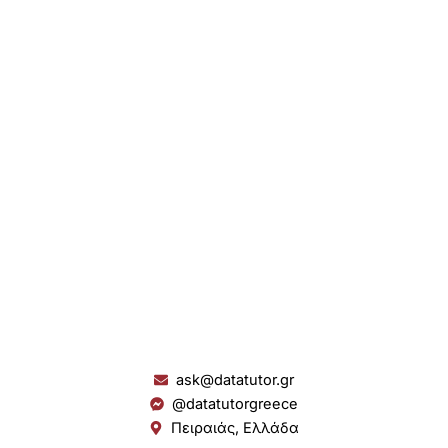
ask@datatutor.gr
@datatutorgreece
Πειραιάς, Ελλάδα
L
I
Y
S