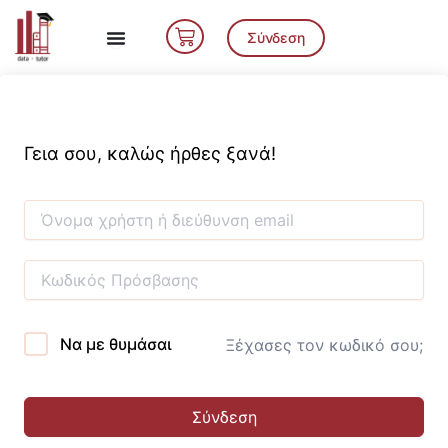
Μετάβαση
Cart
στο
Σύνδεση
περιεχόμενο
Γεια σου, καλώς ήρθες ξανά!
Να με θυμάσαι
Ξέχασες τον κωδικό σου;
Σύνδεση