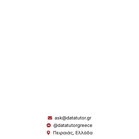
ask@datatutor.gr
@datatutorgreece
Πειραιάς, Ελλάδα
L
I
Y
S