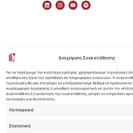
i
n
o
p
n
s
u
o
k
t
t
t
e
a
u
i
d
g
b
f
i
r
e
y
n
a
m
Διαχείριση Συγκατάθεσης
Για να παρέχουμε την καλύτερη εμπειρία, χρησιμοποιούμε τεχνολογίες όπ
αποθήκευση ή/και την πρόσβαση σε πληροφορίες συσκευών. Η συγκατάθε
τεχνολογίες θα μας επιτρέψει να επεξεργαστούμε δεδομένα προσωπικού
συμπεριφορά περιήγησης ή μοναδικά αναγνωριστικά σε αυτόν τον ιστότοπ
συγκατάθεση ή η ανάκληση της συγκατάθεσης, μπορεί να επηρεάσει αρν
λειτουργίες και δυνατότητες.
Λειτουργικά
Στατιστικά