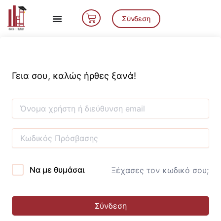
Μετάβαση
Cart
στο
Σύνδεση
περιεχόμενο
Γεια σου, καλώς ήρθες ξανά!
Να με θυμάσαι
Ξέχασες τον κωδικό σου;
Σύνδεση