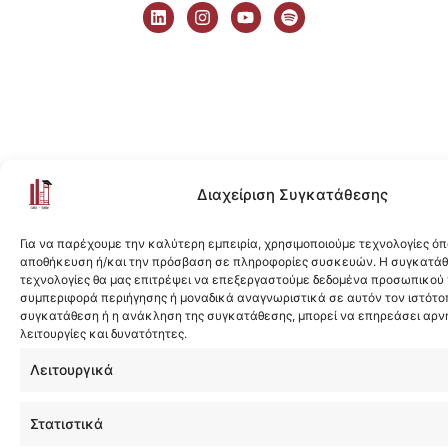
i
n
o
p
n
s
u
o
k
t
t
t
e
a
u
i
d
g
b
f
i
r
e
y
n
a
m
Διαχείριση Συγκατάθεσης
Για να παρέχουμε την καλύτερη εμπειρία, χρησιμοποιούμε τεχνολογίες όπ
αποθήκευση ή/και την πρόσβαση σε πληροφορίες συσκευών. Η συγκατάθε
τεχνολογίες θα μας επιτρέψει να επεξεργαστούμε δεδομένα προσωπικού
συμπεριφορά περιήγησης ή μοναδικά αναγνωριστικά σε αυτόν τον ιστότοπ
συγκατάθεση ή η ανάκληση της συγκατάθεσης, μπορεί να επηρεάσει αρν
λειτουργίες και δυνατότητες.
Λειτουργικά
Στατιστικά