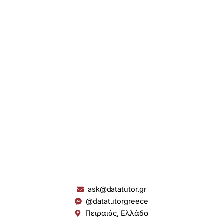
ask@datatutor.gr
@datatutorgreece
Πειραιάς, Ελλάδα
L
I
Y
S