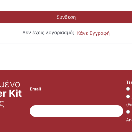
Σύνδεση
Δεν έχεις λογαριασμό;
Κάνε Εγγραφή
μένο
Τι
Email
r Kit
ς
(Ε
Ana