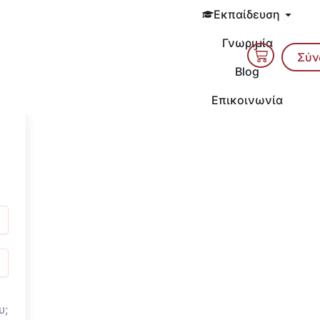
Open 
Εκπαίδευση
Γνωριμία
Cart
Σύν
Blog
Επικοινωνία
υ;