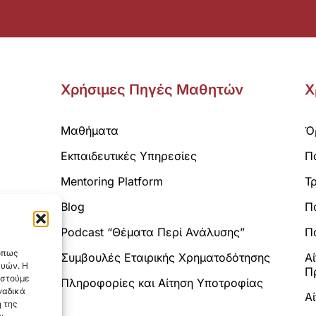
Χρήσιμες Πηγές Μαθητών
Χ
Μαθήματα
Ό
Εκπαιδευτικές Υπηρεσίες
Π
Mentoring Platform
Τ
Blog
Π
Analytics.
Podcast “Θέματα Περί Ανάλυσης”
Πο
 όπως
Συμβουλές Εταιρικής Χρηματοδότησης
Α
ευών. Η
Π
αστούμε
Πληροφορίες και Αίτηση Υποτροφίας
ναδικά
Α
 της