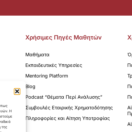
Χρήσιμες Πηγές Μαθητών
Χ
Μαθήματα
Ό
Εκπαιδευτικές Υπηρεσίες
Π
Mentoring Platform
Τ
Blog
Π
Analytics.
Podcast “Θέματα Περί Ανάλυσης”
Πο
 όπως
Συμβουλές Εταιρικής Χρηματοδότησης
Α
ευών. Η
Π
αστούμε
Πληροφορίες και Αίτηση Υποτροφίας
ναδικά
Α
 της