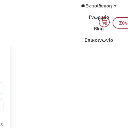
Open 
Εκπαίδευση
Γνωριμία
Cart
Σύν
Blog
Επικοινωνία
υ;