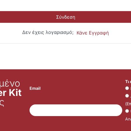
Σύνδεση
Δεν έχεις λογαριασμό;
Κάνε Εγγραφή
μένο
Τι
Email
r Kit
ς
(Ε
Ana