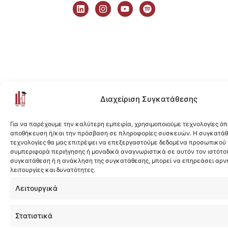
i
n
o
p
n
s
u
o
k
t
t
t
e
a
u
i
d
g
b
f
i
r
e
y
n
a
m
Διαχείριση Συγκατάθεσης
Για να παρέχουμε την καλύτερη εμπειρία, χρησιμοποιούμε τεχνολογίες όπ
αποθήκευση ή/και την πρόσβαση σε πληροφορίες συσκευών. Η συγκατάθε
τεχνολογίες θα μας επιτρέψει να επεξεργαστούμε δεδομένα προσωπικού
συμπεριφορά περιήγησης ή μοναδικά αναγνωριστικά σε αυτόν τον ιστότοπ
συγκατάθεση ή η ανάκληση της συγκατάθεσης, μπορεί να επηρεάσει αρν
λειτουργίες και δυνατότητες.
Λειτουργικά
Στατιστικά