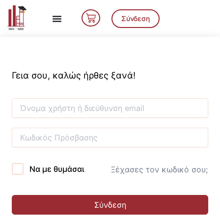
Μετάβαση
Cart
στο
Σύνδεση
περιεχόμενο
Γεια σου, καλώς ήρθες ξανά!
Να με θυμάσαι
Ξέχασες τον κωδικό σου;
Σύνδεση