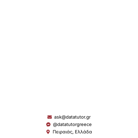
ask@datatutor.gr
@datatutorgreece
Πειραιάς, Ελλάδα
L
I
Y
S