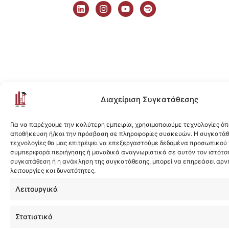
i
n
o
p
n
s
u
o
k
t
t
t
e
a
u
i
d
g
b
f
i
r
e
y
n
a
m
Διαχείριση Συγκατάθεσης
Για να παρέχουμε την καλύτερη εμπειρία, χρησιμοποιούμε τεχνολογίες όπ
αποθήκευση ή/και την πρόσβαση σε πληροφορίες συσκευών. Η συγκατάθε
τεχνολογίες θα μας επιτρέψει να επεξεργαστούμε δεδομένα προσωπικού
συμπεριφορά περιήγησης ή μοναδικά αναγνωριστικά σε αυτόν τον ιστότοπ
συγκατάθεση ή η ανάκληση της συγκατάθεσης, μπορεί να επηρεάσει αρν
λειτουργίες και δυνατότητες.
Λειτουργικά
Στατιστικά