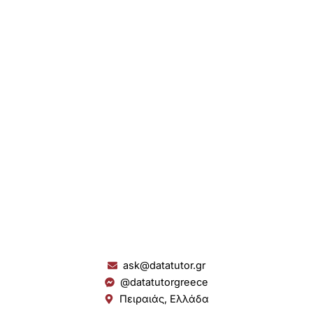
ask@datatutor.gr
@datatutorgreece
Πειραιάς, Ελλάδα
L
I
Y
S