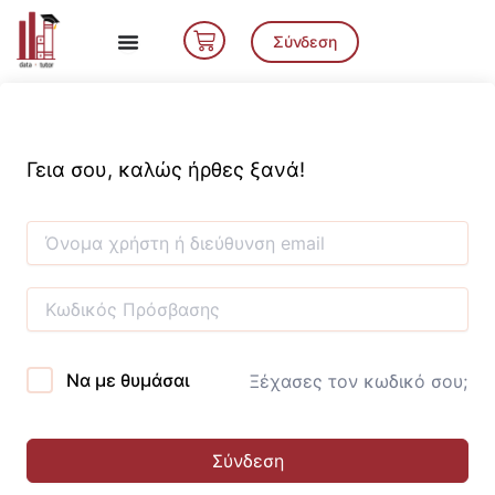
Μετάβαση
Cart
στο
Σύνδεση
περιεχόμενο
Γεια σου, καλώς ήρθες ξανά!
Να με θυμάσαι
Ξέχασες τον κωδικό σου;
Σύνδεση