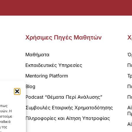
Χρήσιμες Πηγές Μαθητών
Χ
Μαθήματα
Ό
Εκπαιδευτικές Υπηρεσίες
Π
Mentoring Platform
Τ
Blog
Π
Analytics.
Podcast “Θέματα Περί Ανάλυσης”
Πο
 όπως
Συμβουλές Εταιρικής Χρηματοδότησης
Α
ευών. Η
Π
αστούμε
Πληροφορίες και Αίτηση Υποτροφίας
ναδικά
Α
 της