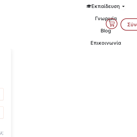
Open 
Εκπαίδευση
Γνωριμία
Cart
Σύν
Blog
Επικοινωνία
υ;