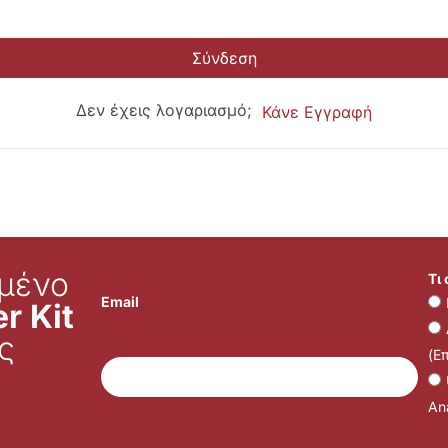
Σύνδεση
Δεν έχεις λογαριασμό;
Κάνε Εγγραφή
μένο
Τι
Email
r Kit
ς
(Ε
Ana