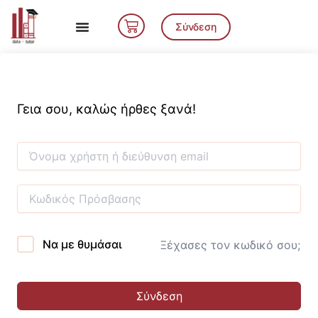
Μετάβαση
Cart
στο
Σύνδεση
περιεχόμενο
Γεια σου, καλώς ήρθες ξανά!
Να με θυμάσαι
Ξέχασες τον κωδικό σου;
Σύνδεση