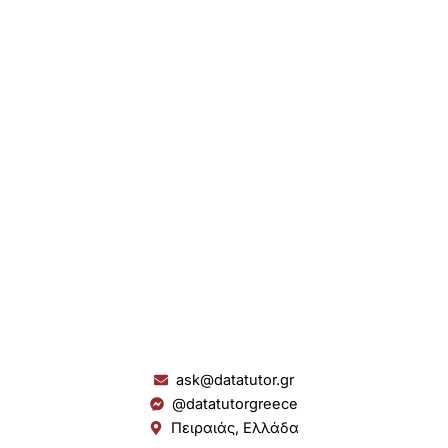
ask@datatutor.gr
@datatutorgreece
Πειραιάς, Ελλάδα
L
I
Y
S