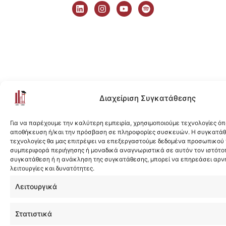
i
n
o
p
n
s
u
o
k
t
t
t
e
a
u
i
d
g
b
f
i
r
e
y
n
a
m
Διαχείριση Συγκατάθεσης
Για να παρέχουμε την καλύτερη εμπειρία, χρησιμοποιούμε τεχνολογίες όπ
αποθήκευση ή/και την πρόσβαση σε πληροφορίες συσκευών. Η συγκατάθε
τεχνολογίες θα μας επιτρέψει να επεξεργαστούμε δεδομένα προσωπικού
συμπεριφορά περιήγησης ή μοναδικά αναγνωριστικά σε αυτόν τον ιστότοπ
συγκατάθεση ή η ανάκληση της συγκατάθεσης, μπορεί να επηρεάσει αρν
λειτουργίες και δυνατότητες.
Λειτουργικά
Στατιστικά