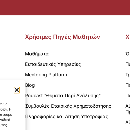
Χρήσιμες Πηγές Μαθητών
Χ
Μαθήματα
Ό
Εκπαιδευτικές Υπηρεσίες
Π
Mentoring Platform
Τ
Blog
Π
Analytics.
Podcast “Θέματα Περί Ανάλυσης”
Πο
 όπως
Συμβουλές Εταιρικής Χρηματοδότησης
Α
ευών. Η
Π
αστούμε
Πληροφορίες και Αίτηση Υποτροφίας
ναδικά
Α
 της