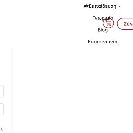
Open 
Εκπαίδευση
Γνωριμία
Cart
Σύν
Blog
Επικοινωνία
υ;