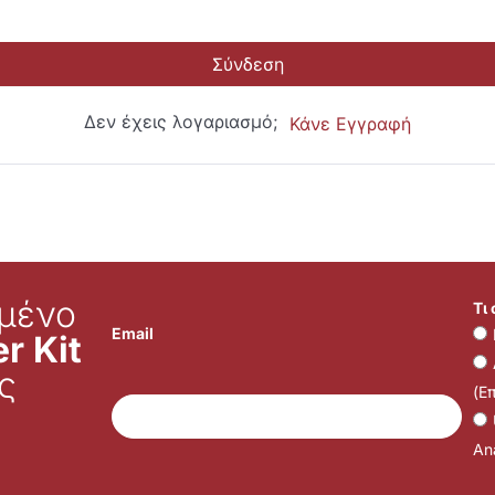
Σύνδεση
Δεν έχεις λογαριασμό;
Κάνε Εγγραφή
μένο
Τι
Email
r Kit
ς
(Ε
Ana