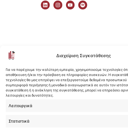
i
n
o
p
n
s
u
o
k
t
t
t
e
a
u
i
d
g
b
f
i
r
e
y
n
a
m
Διαχείριση Συγκατάθεσης
Για να παρέχουμε την καλύτερη εμπειρία, χρησιμοποιούμε τεχνολογίες όπ
αποθήκευση ή/και την πρόσβαση σε πληροφορίες συσκευών. Η συγκατάθε
τεχνολογίες θα μας επιτρέψει να επεξεργαστούμε δεδομένα προσωπικού
συμπεριφορά περιήγησης ή μοναδικά αναγνωριστικά σε αυτόν τον ιστότοπ
συγκατάθεση ή η ανάκληση της συγκατάθεσης, μπορεί να επηρεάσει αρν
λειτουργίες και δυνατότητες.
Λειτουργικά
Στατιστικά