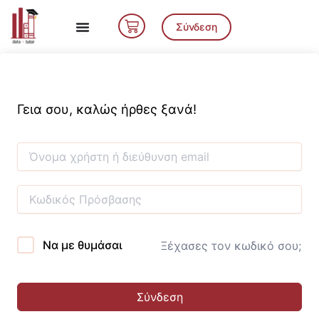
Μετάβαση
Cart
στο
Σύνδεση
περιεχόμενο
Γεια σου, καλώς ήρθες ξανά!
Να με θυμάσαι
Ξέχασες τον κωδικό σου;
Σύνδεση