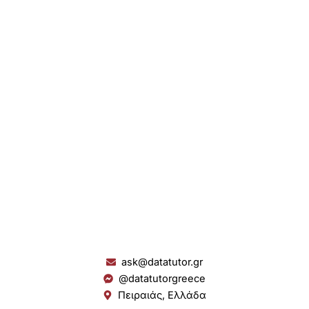
ask@datatutor.gr
@datatutorgreece
Πειραιάς, Ελλάδα
L
I
Y
S