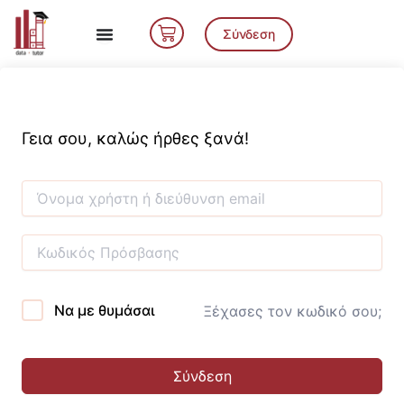
Μετάβαση
Cart
στο
Σύνδεση
περιεχόμενο
Γεια σου, καλώς ήρθες ξανά!
Να με θυμάσαι
Ξέχασες τον κωδικό σου;
Σύνδεση