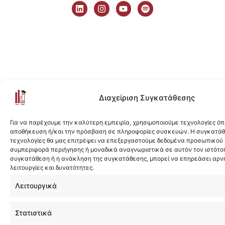
i
n
o
p
n
s
u
o
k
t
t
t
e
a
u
i
d
g
b
f
i
r
e
y
n
a
m
Διαχείριση Συγκατάθεσης
Για να παρέχουμε την καλύτερη εμπειρία, χρησιμοποιούμε τεχνολογίες όπ
αποθήκευση ή/και την πρόσβαση σε πληροφορίες συσκευών. Η συγκατάθε
τεχνολογίες θα μας επιτρέψει να επεξεργαστούμε δεδομένα προσωπικού
συμπεριφορά περιήγησης ή μοναδικά αναγνωριστικά σε αυτόν τον ιστότοπ
συγκατάθεση ή η ανάκληση της συγκατάθεσης, μπορεί να επηρεάσει αρν
λειτουργίες και δυνατότητες.
Λειτουργικά
Στατιστικά