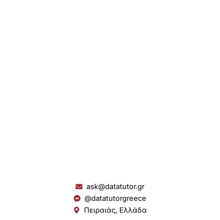
ask@datatutor.gr
@datatutorgreece
Πειραιάς, Ελλάδα
L
I
Y
S