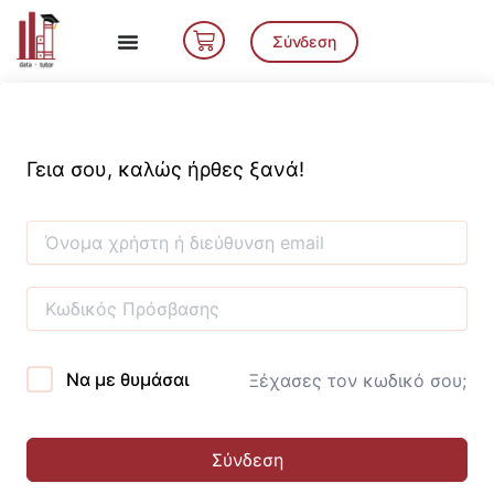
Μετάβαση
Cart
στο
Σύνδεση
περιεχόμενο
Γεια σου, καλώς ήρθες ξανά!
Να με θυμάσαι
Ξέχασες τον κωδικό σου;
Σύνδεση