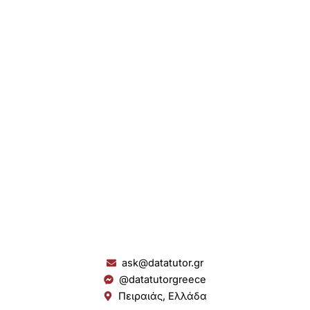
ask@datatutor.gr
@datatutorgreece
Πειραιάς, Ελλάδα
L
I
Y
S