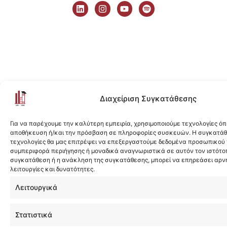
i
n
o
p
n
s
u
o
k
t
t
t
e
a
u
i
d
g
b
f
i
r
e
y
n
a
m
Διαχείριση Συγκατάθεσης
Για να παρέχουμε την καλύτερη εμπειρία, χρησιμοποιούμε τεχνολογίες όπ
αποθήκευση ή/και την πρόσβαση σε πληροφορίες συσκευών. Η συγκατάθε
τεχνολογίες θα μας επιτρέψει να επεξεργαστούμε δεδομένα προσωπικού
συμπεριφορά περιήγησης ή μοναδικά αναγνωριστικά σε αυτόν τον ιστότοπ
συγκατάθεση ή η ανάκληση της συγκατάθεσης, μπορεί να επηρεάσει αρν
λειτουργίες και δυνατότητες.
Λειτουργικά
Στατιστικά