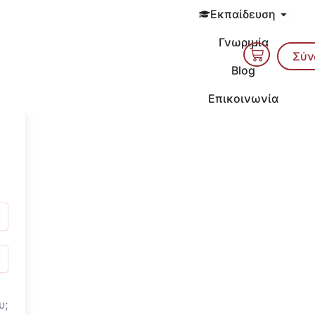
Open 
Εκπαίδευση
Γνωριμία
Cart
Σύν
Blog
Επικοινωνία
υ;