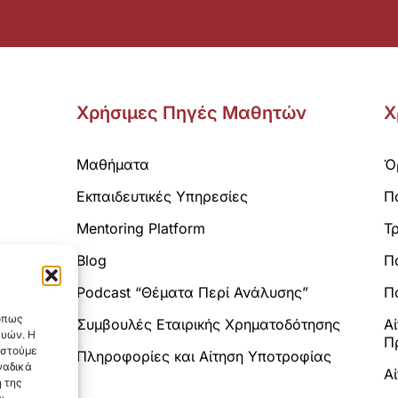
Χρήσιμες Πηγές Μαθητών
Χ
Μαθήματα
Ό
Εκπαιδευτικές Υπηρεσίες
Π
Mentoring Platform
Τ
Blog
Π
Analytics.
Podcast “Θέματα Περί Ανάλυσης”
Πο
 όπως
Συμβουλές Εταιρικής Χρηματοδότησης
Α
ευών. Η
Π
αστούμε
Πληροφορίες και Αίτηση Υποτροφίας
ναδικά
Α
 της