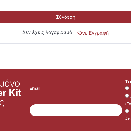
Σύνδεση
Δεν έχεις λογαριασμό;
Κάνε Εγγραφή
μένο
Τι
Email
r Kit
ς
(Ε
Ana